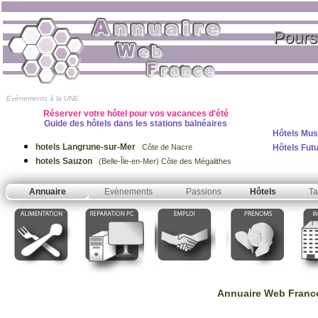
Pours
Evènements à la UNE
Réserver votre hôtel pour vos vacances d'été
Guide des hôtels dans les stations balnéaires
Hôtels Mus
hotels Langrune-sur-Mer
Hôtels Fut
Côte de Nacre
hotels Sauzon
(Belle-Île-en-Mer) Côte des Mégalithes
Annuaire
Evènements
Passions
Hôtels
Ta
Annuaire Web Franc