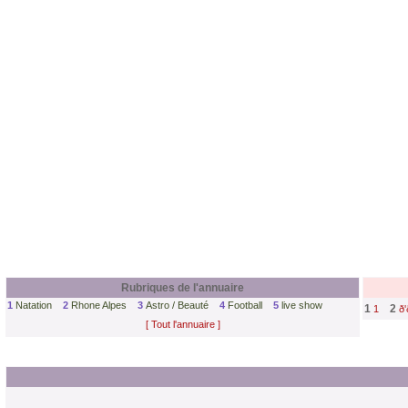
Rubriques de l'annuaire
1
Natation
2
Rhone Alpes
3
Astro / Beauté
4
Football
5
live show
1
2
1
ð'
[ Tout l'annuaire ]