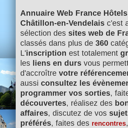
Annuaire Web France Hôtels
Châtillon-en-Vendelais
c'est 
sélection des
sites web de Fr
classés dans plus de
360
catég
L'
inscription
est totalement
gr
les
liens en durs
vous permet
d'accroître
votre référenceme
aussi
consultez les évèneme
programmer vos sorties
, fai
découvertes
, réalisez des
bo
affaires
, discutez de vos
sujet
préférés
, faites des
rencontres