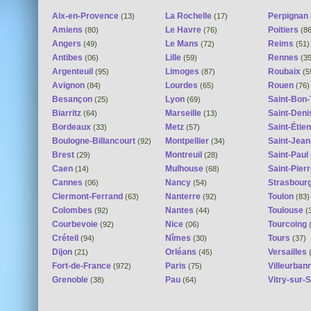
Aix-en-Provence
La Rochelle
Perpignan
(13)
(17)
Amiens
Le Havre
Poitiers
(80)
(76)
(86
Angers
Le Mans
Reims
(49)
(72)
(51)
Antibes
Lille
Rennes
(06)
(59)
(35
Argenteuil
Limoges
Roubaix
(95)
(87)
(5
Avignon
Lourdes
Rouen
(84)
(65)
(76)
Besançon
Lyon
Saint-Bon-
(25)
(69)
Biarritz
Marseille
Saint-Deni
(64)
(13)
Bordeaux
Metz
Saint-Étie
(33)
(57)
Boulogne-Billancourt
Montpellier
Saint-Jean
(92)
(34)
Brest
Montreuil
Saint-Paul
(29)
(28)
Caen
Mulhouse
Saint-Pier
(14)
(68)
Cannes
Nancy
Strasbour
(06)
(54)
Clermont-Ferrand
Nanterre
Toulon
(63)
(92)
(83)
Colombes
Nantes
Toulouse
(92)
(44)
(
Courbevoie
Nice
Tourcoing
(92)
(06)
Créteil
Nîmes
Tours
(94)
(30)
(37)
Dijon
Orléans
Versailles
(21)
(45)
Fort-de-France
Paris
Villeurban
(972)
(75)
Grenoble
Pau
Vitry-sur-
(38)
(64)