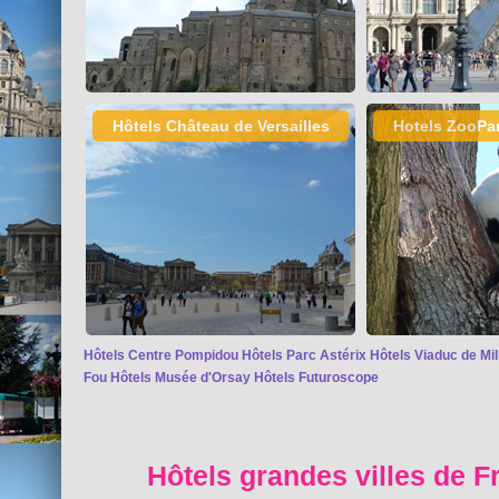
Hôtels Château de Versailles
Hotels ZooPa
Hôtels Centre Pompidou
Hôtels Parc Astérix
Hôtels Viaduc de Mil
Fou
Hôtels Musée d'Orsay
Hôtels Futuroscope
Hôtels grandes villes de F