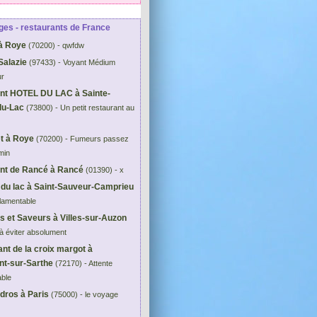
es - restaurants de France
à Roye
(70200) - qwfdw
Salazie
(97433) - Voyant Médium
ur
ant HOTEL DU LAC à Sainte-
du-Lac
(73800) - Un petit restaurant au
et à Roye
(70200) - Fumeurs passez
min
ant de Rancé à Rancé
(01390) - x
du lac à Saint-Sauveur-Camprieu
 lamentable
 et Saveurs à Villes-sur-Auzon
 à éviter absolument
nt de la croix margot à
t-sur-Sarthe
(72170) - Attente
able
dros à Paris
(75000) - le voyage