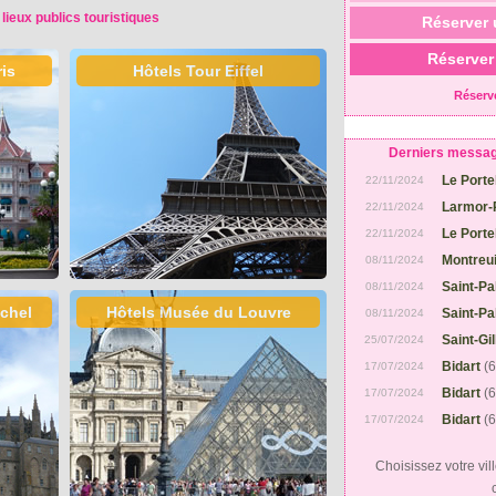
 lieux publics touristiques
Réserver 
Réserver
is
Hôtels Tour Eiffel
Réserv
Derniers messages
Le Porte
22/11/2024
Larmor-
22/11/2024
Le Porte
22/11/2024
Montreui
08/11/2024
Saint-Pa
08/11/2024
ichel
Hôtels Musée du Louvre
Saint-Pa
08/11/2024
Saint-Gi
25/07/2024
Bidart
(
17/07/2024
Bidart
(
17/07/2024
Bidart
(
17/07/2024
Choisissez votre vill