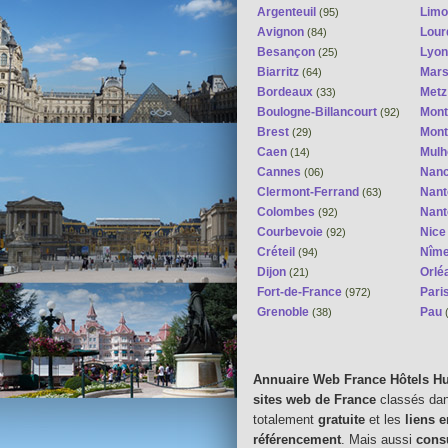
Argenteuil
Lim
(95)
Avignon
Lour
(84)
Besançon
Lyon
(25)
Biarritz
Mars
(64)
Bordeaux
Metz
(33)
Boulogne-Billancourt
Mont
(92)
Brest
Mont
(29)
Caen
Mulh
(14)
Cannes
Nan
(06)
Clermont-Ferrand
Nant
(63)
Colombes
Nan
(92)
Courbevoie
Nic
(92)
Créteil
Nîm
(94)
Dijon
Orlé
(21)
Fort-de-France
Pari
(972)
Grenoble
Pau
(38)
Annuaire Web France Hôtels H
sites web de France
classés da
totalement
gratuite
et les
liens 
référencement
. Mais aussi
cons