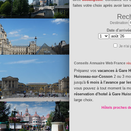
faites votre choix après avoir lan
Rech
Destination
Date d'arrivé
Je n'ai
Conseils Annuaire Web France
rés
Préparez vos
vacances à Gare 
Huisseau-sur-Cosson
2 ou 3 moi
jusqu'à
6 mois à l'avance par le
vous pouvez à tout moment la modi
réservation d'hotel à Gare Hui
large choix.
Hôtels proches de