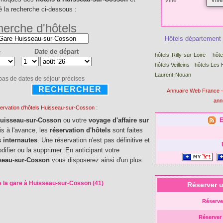
Ville
cé la recherche ci-dessous :
erche d'hôtels
Hôtels département 
e
Date de départ
hôtels Rilly-sur-Loire
hôte
hôtels Veilleins
hôtels Les
Laurent-Nouan
 pas de dates de séjour précises
RECHERCHER
Annuaire Web France -
ann
:
ervation d'hôtels Huisseau-sur-Cosson
Huisseau-sur-Cosson
ou votre
voyage d'affaire sur
s à l'avance, les
réservation d'hôtels
sont faites
s internautes
. Une réservation n'est pas définitive et
fier ou la supprimer. En anticipant votre
sseau-sur-Cosson
vous disposerez ainsi d'un plus
 la gare à Huisseau-sur-Cosson (41)
Réserver 
Réserve
Réserver