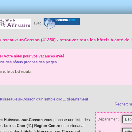
avec
Huisseau-sur-Cosson (41350)
- retrouvez tous les hôtels à coté de
r votre hôtel pour vos vacances d'été
ide des hôtels proches des plages
 et Île de Noirmoutier
t
Huisseau-sur-Cosson d'un simple clic ...
département
Recherche
Département
re Huisseau-sur-Cosson
vous propose une liste des
t Loir-et-Cher (41) Region Centre
en partenariat
critiques des
hôtels à Huisseau-sur-Cosson
et