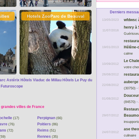
Derniers messag
illes
Hotels ZooParc de Beauval
wfdwsc 
13/05/2023
henry à 
11/07/2016
Guérisse
restaur
Hélène-
19/01/2013
calme
Le Chal
10/09/2012
votre che
restaur
26/08/2012
arc Astérix
Hôtels Viaduc de Millau
Hôtels Le Puy du
auberge 
22/08/2012
 Futuroscope
(30750) -
Douceurs
01/08/2012
(84570) -
 grandes villes de France
Restaura
Beaumon
29/07/2012
ochelle
Perpignan
(17)
(66)
insupport
avre
Poitiers
(76)
(86)
ase theo
Mans
Reims
(72)
(51)
24/07/2012
culinaire
Rennes
(59)
(35)