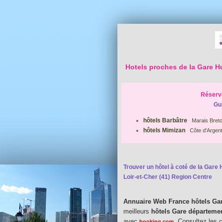
Hotels proches de la Gare 
Réserve
Gu
hôtels Barbâtre
Marais Breton
hôtels Mimizan
Côte d'Argen
Trouver un hôtel à coté de la Gare 
Loir-et-Cher (41) Region Centre
Annuaire Web France hôtels Ga
meilleurs
hôtels Gare départemen
avec
. Consultez les 
booking.com