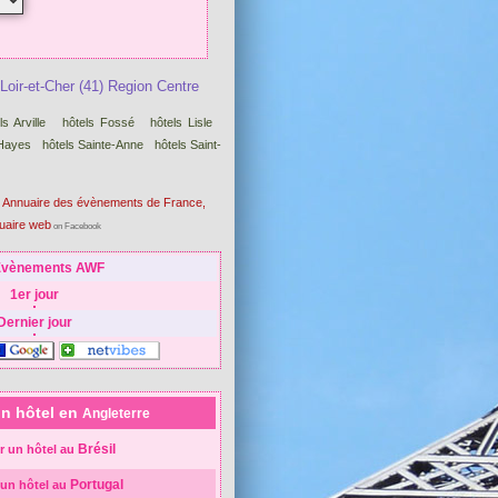
Loir-et-Cher (41) Region Centre
ls Arville
hôtels Fossé
hôtels Lisle
 Hayes
hôtels Sainte-Anne
hôtels Saint-
 Annuaire des évènements de France,
uaire web
on Facebook
Evènements AWF
1er jour
Dernier jour
un hôtel en
Angleterre
Brésil
r un hôtel au
Portugal
 un hôtel au