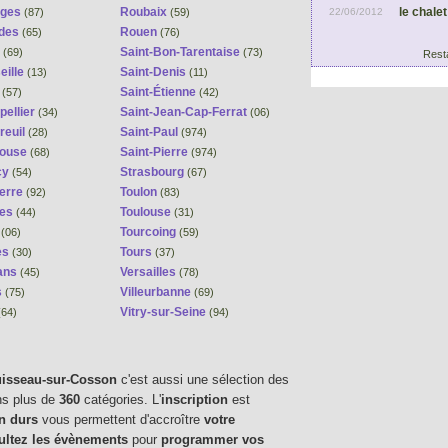
le chale
oges
Roubaix
22/06/2012
(87)
(59)
des
Rouen
(65)
(76)
Saint-Bon-Tarentaise
(69)
(73)
Rest
eille
Saint-Denis
(13)
(11)
Saint-Étienne
(57)
(42)
pellier
Saint-Jean-Cap-Ferrat
(34)
(06)
reuil
Saint-Paul
(28)
(974)
ouse
Saint-Pierre
(68)
(974)
cy
Strasbourg
(54)
(67)
erre
Toulon
(92)
(83)
tes
Toulouse
(44)
(31)
e
Tourcoing
(06)
(59)
es
Tours
(30)
(37)
ans
Versailles
(45)
(78)
s
Villeurbanne
(75)
(69)
Vitry-sur-Seine
(64)
(94)
uisseau-sur-Cosson
c'est aussi une sélection des
ns plus de
360
catégories. L'
inscription
est
en durs
vous permettent d'accroître
votre
ultez les évènements
pour
programmer vos