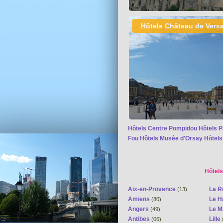
Hôtels Château de Versa
Hôtels Centre Pompidou
Hôtels P
Fou
Hôtels Musée d'Orsay
Hôtels
Hôtels
Aix-en-Provence
La R
(13)
Amiens
Le H
(80)
Angers
Le 
(49)
Antibes
Lille
(06)