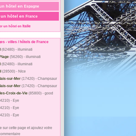
un hôtel en
Espagne
 un hôtel en
France
Italie
er un hôtel en
 - villes / hôtels de France
l
(62480) - illuminati
Plage
(56260) - illuminati
l
(62480) - illuminati
l
(28500) - NIce
lais-sur-Mer
(17420) - Champsaur
lais-sur-Mer
(17420) - Champsaur
lles-Croix-de-Vie
(85800) - good
64210) - Eye
64210) - Eye
64210) - Eye
e sur cette page et ajoutez votre
commentaire