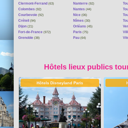
Clermont-Ferrand
Nanterre
To
(63)
(92)
Colombes
Nantes
To
(92)
(44)
Courbevoie
Nice
To
(92)
(06)
Créteil
Nîmes
To
(94)
(30)
Dijon
Orléans
Ver
(21)
(45)
Fort-de-France
Paris
Vi
(972)
(75)
Grenoble
Pau
Vit
(38)
(64)
Hôtels lieux publics tou
Hôtels Disneyland Paris