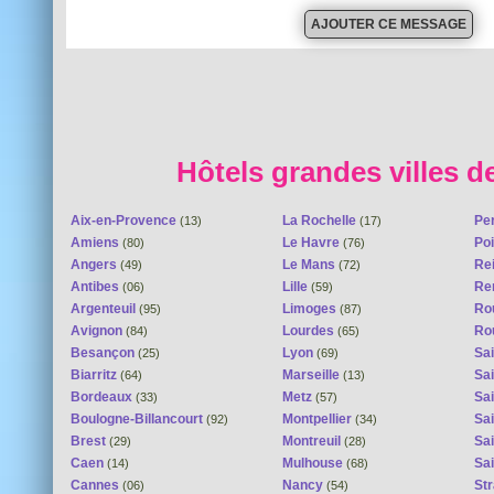
Hôtels grandes villes d
Aix-en-Provence
La Rochelle
Pe
(13)
(17)
Amiens
Le Havre
Poi
(80)
(76)
Angers
Le Mans
Re
(49)
(72)
Antibes
Lille
Re
(06)
(59)
Argenteuil
Limoges
Ro
(95)
(87)
Avignon
Lourdes
Ro
(84)
(65)
Besançon
Lyon
Sai
(25)
(69)
Biarritz
Marseille
Sai
(64)
(13)
Bordeaux
Metz
Sa
(33)
(57)
Boulogne-Billancourt
Montpellier
Sa
(92)
(34)
Brest
Montreuil
Sa
(29)
(28)
Caen
Mulhouse
Sai
(14)
(68)
Cannes
Nancy
St
(06)
(54)