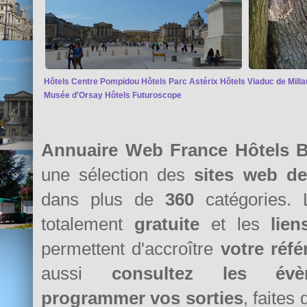
Hôtels Centre Pompidou
Hôtels Parc Astérix
Hôtels Viaduc de Milla
Musée d'Orsay
Hôtels Futuroscope
Annuaire Web France Hôtels 
une sélection des
sites web d
dans plus de
360
catégories. 
totalement
gratuite
et les
lie
permettent d'accroître
votre réf
aussi
consultez les évè
programmer vos sorties
, faites