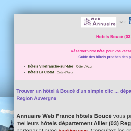
avec
Hotels Boucé (03
Réserver votre hôtel pour vos vaca
Guide des hôtels proches des p
hôtels Villefranche-sur-Mer
Côte d'Azur
hôtels La Ciotat
Côte d'Azur
Trouver un hôtel à Boucé d'un simple clic ...
dépa
Region Auvergne
Annuaire Web France hôtels Boucé
vous pr
meilleurs
hôtels département Allier (03) R
partenariat avec
. Consultez les c
booking.com