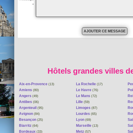
*
Hôtels grandes villes d
Aix-en-Provence
La Rochelle
Pe
(13)
(17)
Amiens
Le Havre
Poi
(80)
(76)
Angers
Le Mans
Re
(49)
(72)
Antibes
Lille
Re
(06)
(59)
Argenteuil
Limoges
Ro
(95)
(87)
Avignon
Lourdes
Ro
(84)
(65)
Besançon
Lyon
Sai
(25)
(69)
Biarritz
Marseille
Sai
(64)
(13)
Bordeaux
Metz
Sa
(33)
(57)