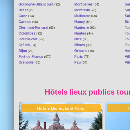
Boulogne-Billancourt
Montpellier
Sa
(92)
(34)
Brest
Montreuil
Sa
(29)
(28)
Caen
Mulhouse
Sai
(14)
(68)
Cannes
Nancy
St
(06)
(54)
Clermont-Ferrand
Nanterre
To
(63)
(92)
Colombes
Nantes
To
(92)
(44)
Courbevoie
Nice
To
(92)
(06)
Créteil
Nîmes
To
(94)
(30)
Dijon
Orléans
Ver
(21)
(45)
Fort-de-France
Paris
Vi
(972)
(75)
Grenoble
Pau
Vit
(38)
(64)
Hôtels lieux publics tou
Hôtels Disneyland Paris