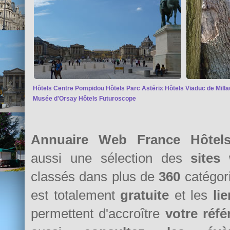
Hôtels Centre Pompidou
Hôtels Parc Astérix
Hôtels Viaduc de Milla
Musée d'Orsay
Hôtels Futuroscope
Annuaire Web France Hôtels
aussi une sélection des
sites
classés dans plus de
360
catégori
est totalement
gratuite
et les
li
permettent d'accroître
votre réf