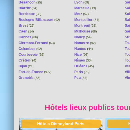
Besançon
Lyon
Sai
(25)
(69)
Biarritz
Marseille
Sai
(64)
(13)
Bordeaux
Metz
Sa
(33)
(57)
Boulogne-Billancourt
Montpellier
Sa
(92)
(34)
Brest
Montreuil
Sa
(29)
(28)
Caen
Mulhouse
Sai
(14)
(68)
Cannes
Nancy
St
(06)
(54)
Clermont-Ferrand
Nanterre
To
(63)
(92)
Colombes
Nantes
To
(92)
(44)
Courbevoie
Nice
To
(92)
(06)
Créteil
Nîmes
To
(94)
(30)
Dijon
Orléans
Ver
(21)
(45)
Fort-de-France
Paris
Vi
(972)
(75)
Grenoble
Pau
Vit
(38)
(64)
Hôtels lieux publics tou
Hôtels Disneyland Paris