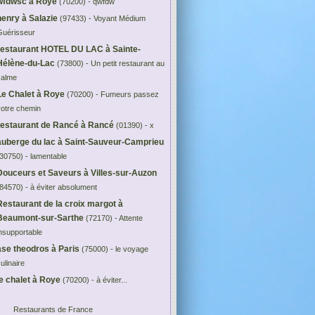
wfdwsc à Roye
(70200) - qwfdw
henry à Salazie
(97433) - Voyant Médium
Guérisseur
restaurant HOTEL DU LAC à Sainte-
Hélène-du-Lac
(73800) - Un petit restaurant au
calme
Le Chalet à Roye
(70200) - Fumeurs passez
votre chemin
restaurant de Rancé à Rancé
(01390) - x
auberge du lac à Saint-Sauveur-Camprieu
30750) - lamentable
Douceurs et Saveurs à Villes-sur-Auzon
84570) - à éviter absolument
Restaurant de la croix margot à
Beaumont-sur-Sarthe
(72170) - Attente
nsupportable
ase theodros à Paris
(75000) - le voyage
ulinaire
le chalet à Roye
(70200) - à éviter...
Restaurants de France