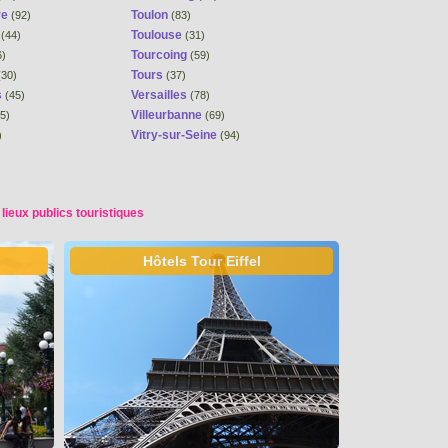
re
Toulon
(92)
(83)
s
Toulouse
(44)
(31)
Tourcoing
6)
(59)
Tours
30)
(37)
s
Versailles
(45)
(78)
Villeurbanne
5)
(69)
Vitry-sur-Seine
)
(94)
 lieux publics touristiques
Hôtels Tour Eiffel