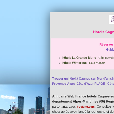
Hotels Cagn
Réserver 
Guide
hôtels La Grande-Motte
Côte d'Amét
hôtels Wimereux
Côte d'Opale
Trouver un hôtel à Cagnes-sur-Mer d'un simp
Provence-Alpes-Côte d'Azur PLAGE : Côte
Annuaire Web France hôtels Cagnes-su
département Alpes-Maritimes (06) Reg
partenariat avec
. Consultez l
booking.com
choix après avoir lancé la recherche ci-d