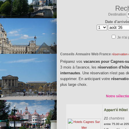
Rech
Destination
Date d'arrivé
Je n'ai
Conseils Annuaire Web France
réservation
Préparez vos
vacances pour Cagnes-s
3 mois à l'avance, les
réservation d'hôt
internautes
. Une réservation n'est pas d
supprimer. En anticipant votre
réservati
plus large choix.
Notre sélecti
Appart'é Hôtel
21
chambres
entre 75.00 et 20