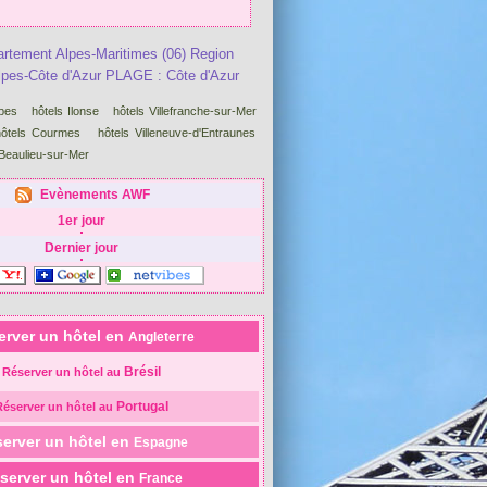
artement Alpes-Maritimes (06) Region
pes-Côte d'Azur PLAGE : Côte d'Azur
lpes
hôtels Ilonse
hôtels Villefranche-sur-Mer
hôtels Courmes
hôtels Villeneuve-d'Entraunes
 Beaulieu-sur-Mer
Evènements AWF
1er jour
Dernier jour
erver un hôtel en
Angleterre
Brésil
Réserver un hôtel au
Portugal
Réserver un hôtel au
erver un hôtel en
Espagne
server un hôtel en
France