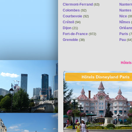
Clermont-Ferrand
Nanter
(63)
Colombes
Nante
(92)
Courbevoie
Nice
(92)
(0
Créteil
Nîmes
(94)
(
Dijon
Orléan
(21)
Fort-de-France
Paris
(972)
(7
Grenoble
Pau
(38)
(64
Hôtels
Hôtels Disneyland Paris