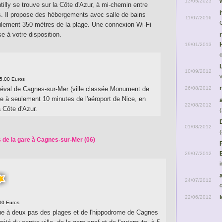
13/05/2023
tilly se trouve sur la Côte d'Azur, à mi-chemin entre
. Il propose des hébergements avec salle de bains
11/07/2016
eulement 350 mètres de la plage. Une connexion Wi-Fi
se à votre disposition.
19/01/2013
10/09/2012
75.00 Euros
26/08/2012
iéval de Cagnes-sur-Mer (ville classée Monument de
ue à seulement 10 minutes de l'aéroport de Nice, en
22/08/2012
a Côte d'Azur.
(
01/08/2012
(
 de la gare à Cagnes-sur-Mer (06)
29/07/2012
i
24/07/2012
c
22/06/2012
00 Euros
tue à deux pas des plages et de l'hippodrome de Cagnes