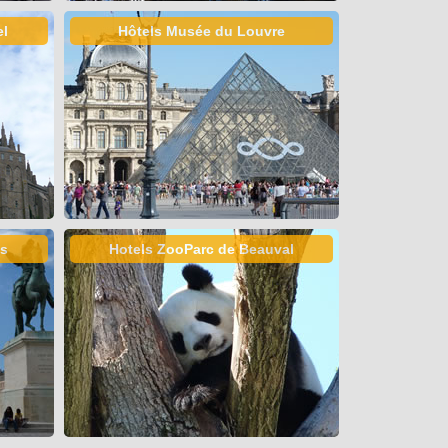
el
Hôtels Musée du Louvre
es
Hotels ZooParc de Beauval