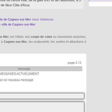
mité du centre ville, de la gare sncf et de l'autoroute, à 5
 de Nice Côte d'Azur.
nous intéresse.
lle de Cagnes-sur-Mer
m
ville de Cagnes-sur-Mer
ur-Mer
, les hôtels, vos
coups de cœur
ou mauvaises surprises,
é à
Cagnes-sur-Mer
, les restaurants, les sorties et attractions à
page 1 / 0
message
MESSAGES ACTUELEMENT
ter un nouveau message