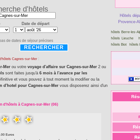
erche d'hôtels
Hôtels dép
Provence-Al
e
Date de départ
hôtels Berre-les-A
hôtels Lieuche
 pas de dates de séjour précises
hôtels Biot
hôtels
RECHERCHER
:
 d'hôtels Cagnes-sur-Mer
ur-Mer
ou votre
voyage d'affaire sur Cagnes-sur-Mer
2 ou
els
sont faites jusqu'à
6 mois à l'avance par les
éfinitive et vous pouvez à tout moment la modifier ou la
on d'hotel pour Cagnes-sur-Mer
vous disposerez ainsi d'un
Rés
on d'hôtels à Cagnes-sur-Mer (06)
Rés
5.00 Euros
Ré