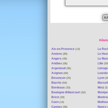
Hôtels
Aix-en-Provence
La Roc
(13)
Amiens
Le Hav
(80)
Angers
Le Ma
(49)
Antibes
Lille
(06)
(59
Argenteuil
Limog
(95)
Avignon
Lourde
(84)
Besançon
Lyon
(25)
(6
Biarritz
Marseil
(64)
Bordeaux
Metz
(33)
(5
Boulogne-Billancourt
Montpel
(92)
Brest
Montreu
(29)
Caen
Mulhou
(14)
Cannes
Nancy
(06)
(