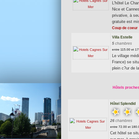
L'hôtel Le Chan
Nice et Cannes
privative, à s
gratuite est mi
Coup de coeur
Villa Estelle
5
chambres
entre 115.00 et 1
Le village méd
France) se sit
plein c?ur de l
Hôtels proches
Hôtel Splendid
26
chambres
entre 72.00 et 180.
Cet hôtel se si