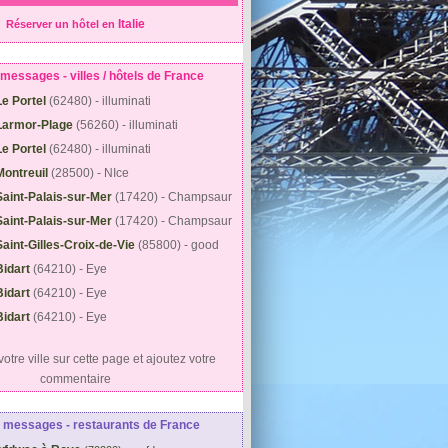
Italie
Réserver un hôtel en
messages - villes / hôtels de France
Le Portel
(62480) - illuminati
Larmor-Plage
(56260) - illuminati
Le Portel
(62480) - illuminati
Montreuil
(28500) - NIce
Saint-Palais-sur-Mer
(17420) - Champsaur
Saint-Palais-sur-Mer
(17420) - Champsaur
Saint-Gilles-Croix-de-Vie
(85800) - good
Bidart
(64210) - Eye
Bidart
(64210) - Eye
Bidart
(64210) - Eye
otre ville sur cette page et ajoutez votre
commentaire
 messages - restaurants de France