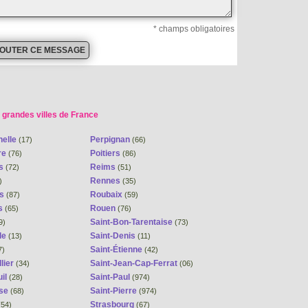
* champs obligatoires
 grandes villes de France
helle
Perpignan
(17)
(66)
re
Poitiers
(76)
(86)
ns
Reims
(72)
(51)
Rennes
)
(35)
es
Roubaix
(87)
(59)
s
Rouen
(65)
(76)
Saint-Bon-Tarentaise
9)
(73)
le
Saint-Denis
(13)
(11)
Saint-Étienne
7)
(42)
lier
Saint-Jean-Cap-Ferrat
(34)
(06)
il
Saint-Paul
(28)
(974)
se
Saint-Pierre
(68)
(974)
Strasbourg
54)
(67)