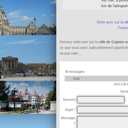
sur mer, à proxi
km de l'aéroport
Votre avis sur la
vi
Foru
Donnez votre avis sur la
ville de Cagnes-s
ce que vous avez paticulièrement appréci
ne pas rater ...
0
messages
date
AUCUN 
Ajou
Surnom
Sujet *
Message
*