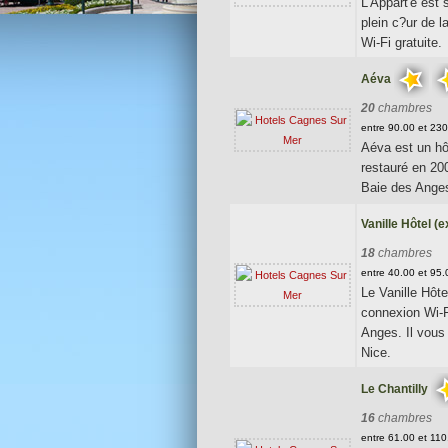
L'Appart'é est
plein c?ur de 
Wi-Fi gratuite.
Aéva
20
chambres
entre 90.00 et 23
Aéva est un hô
restauré en 20
Baie des Anges
Vanille Hôtel (
18
chambres
entre 40.00 et 95
Le Vanille Hôt
connexion Wi-F
Anges. Il vous 
Nice.
Le Chantilly
16
chambres
entre 61.00 et 11