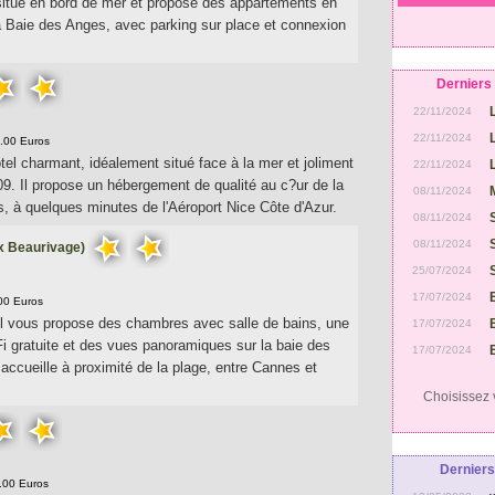
 situé en bord de mer et propose des appartements en
la Baie des Anges, avec parking sur place et connexion
Derniers 
22/11/2024
22/11/2024
0.00 Euros
tel charmant, idéalement situé face à la mer et joliment
22/11/2024
09. Il propose un hébergement de qualité au c?ur de la
08/11/2024
, à quelques minutes de l'Aéroport Nice Côte d'Azur.
08/11/2024
08/11/2024
ex Beaurivage)
25/07/2024
17/07/2024
.00 Euros
el vous propose des chambres avec salle de bains, une
17/07/2024
i gratuite et des vues panoramiques sur la baie des
17/07/2024
accueille à proximité de la plage, entre Cannes et
Choisissez v
Derniers
0.00 Euros