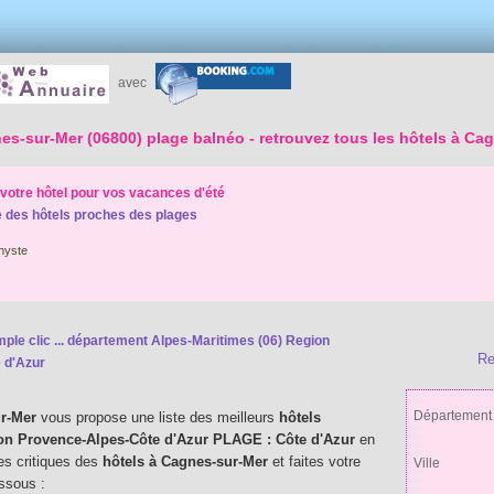
avec
es-sur-Mer (06800) plage balnéo
- retrouvez tous les hôtels à Ca
votre hôtel pour vos vacances d'été
 des hôtels proches des plages
hyste
le clic ...
département Alpes-Maritimes (06) Region
Re
 d'Azur
Département
r-Mer
vous propose une liste des meilleurs
hôtels
ion Provence-Alpes-Côte d'Azur PLAGE : Côte d'Azur
en
es critiques des
hôtels à Cagnes-sur-Mer
et faites votre
Ville
essous :