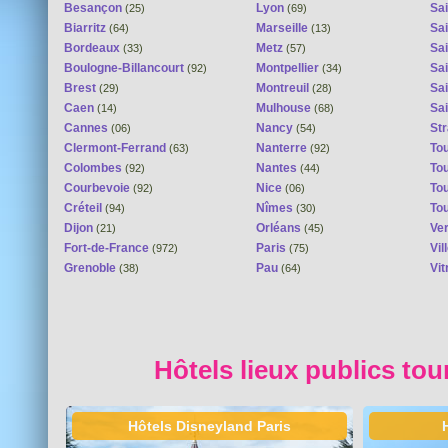
Besançon
Lyon
Sai
(25)
(69)
Biarritz
Marseille
Sai
(64)
(13)
Bordeaux
Metz
Sa
(33)
(57)
Boulogne-Billancourt
Montpellier
Sa
(92)
(34)
Brest
Montreuil
Sa
(29)
(28)
Caen
Mulhouse
Sai
(14)
(68)
Cannes
Nancy
St
(06)
(54)
Clermont-Ferrand
Nanterre
To
(63)
(92)
Colombes
Nantes
To
(92)
(44)
Courbevoie
Nice
To
(92)
(06)
Créteil
Nîmes
To
(94)
(30)
Dijon
Orléans
Ver
(21)
(45)
Fort-de-France
Paris
Vi
(972)
(75)
Grenoble
Pau
Vit
(38)
(64)
Hôtels lieux publics tou
Hôtels Disneyland Paris