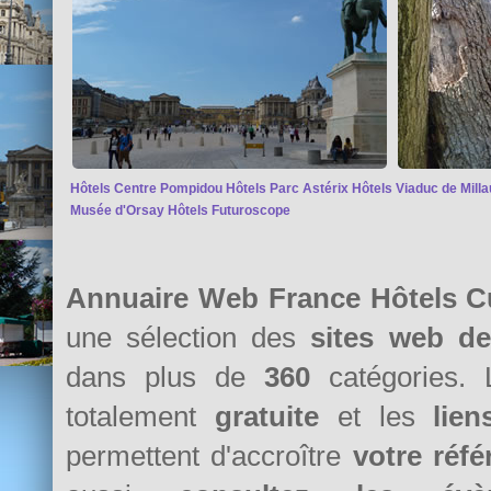
Hôtels Centre Pompidou
Hôtels Parc Astérix
Hôtels Viaduc de Milla
Musée d'Orsay
Hôtels Futuroscope
Annuaire Web France Hôtels C
une sélection des
sites web d
dans plus de
360
catégories. 
totalement
gratuite
et les
lie
permettent d'accroître
votre réf