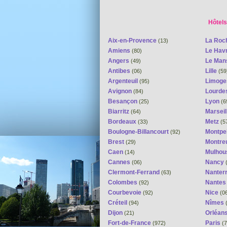
Hôtels
Aix-en-Provence
La Roc
(13)
Amiens
Le Hav
(80)
Angers
Le Ma
(49)
Antibes
Lille
(06)
(59
Argenteuil
Limog
(95)
Avignon
Lourde
(84)
Besançon
Lyon
(25)
(6
Biarritz
Marseil
(64)
Bordeaux
Metz
(33)
(5
Boulogne-Billancourt
Montpel
(92)
Brest
Montreu
(29)
Caen
Mulhou
(14)
Cannes
Nancy
(06)
(
Clermont-Ferrand
Nanter
(63)
Colombes
Nante
(92)
Courbevoie
Nice
(92)
(0
Créteil
Nîmes
(94)
(
Dijon
Orléan
(21)
Fort-de-France
Paris
(972)
(7