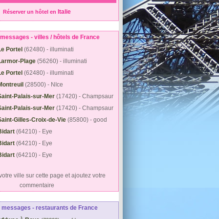
Italie
Réserver un hôtel en
messages - villes / hôtels de France
Le Portel
(62480) - illuminati
Larmor-Plage
(56260) - illuminati
Le Portel
(62480) - illuminati
Montreuil
(28500) - NIce
Saint-Palais-sur-Mer
(17420) - Champsaur
Saint-Palais-sur-Mer
(17420) - Champsaur
Saint-Gilles-Croix-de-Vie
(85800) - good
Bidart
(64210) - Eye
Bidart
(64210) - Eye
Bidart
(64210) - Eye
otre ville sur cette page et ajoutez votre
commentaire
 messages - restaurants de France