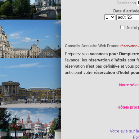
Destination
Date d'arrivé
Je n'ai
Conseils Annuaire Web France
réservation 
Préparez vos
vacances pour Dampierr
l'avance, les
réservation d'hôtels
sont f
réservation n'est pas définitive et vous 
anticipant votre
réservation d'hotel po
Notre sélec
Hôtels proc
Votre avis sur l
Fo