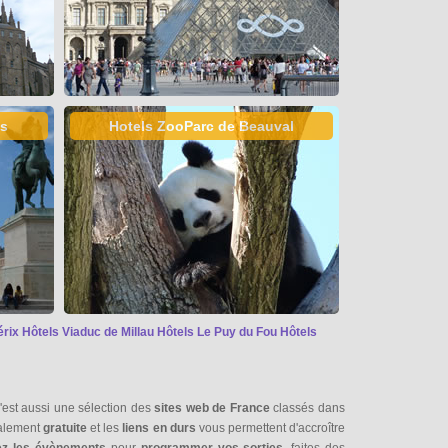
es
Hotels ZooParc de Beauval
érix
Hôtels Viaduc de Millau
Hôtels Le Puy du Fou
Hôtels
'est aussi une sélection des
sites web de France
classés dans
talement
gratuite
et les
liens en durs
vous permettent d'accroître
ez les évènements
pour
programmer vos sorties
, faites des