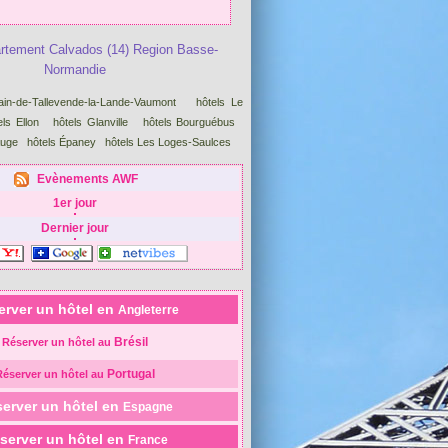
artement Calvados (14) Region Basse-
Normandie
ain-de-Tallevende-la-Lande-Vaumont
hôtels Le
els Ellon
hôtels Glanville
hôtels Bourguébus
Auge
hôtels Épaney
hôtels Les Loges-Saulces
Evènements AWF
1er jour
Dernier jour
erver un hôtel en
Angleterre
Brésil
Réserver un hôtel au
Portugal
Réserver un hôtel au
erver un hôtel en
Espagne
server un hôtel en
France