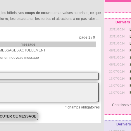
, les hôtels, vos
coups de cœur
ou mauvaises surprises, ce que
ierre
, les restaurants, les sorties et attractions à ne pas rater ...
Derniers 
22/11/2024
22/11/2024
page 1 / 0
22/11/2024
message
MESSAGES ACTUELEMENT
08/11/2024
ter un nouveau message
08/11/2024
08/11/2024
25/07/2024
17/07/2024
17/07/2024
17/07/2024
Choisissez v
* champs obligatoires
Derniers