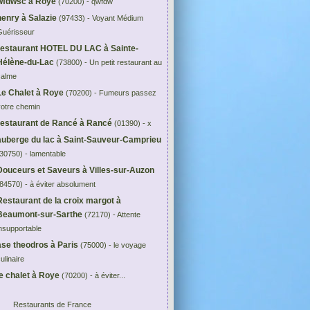
wfdwsc à Roye
(70200) - qwfdw
henry à Salazie
(97433) - Voyant Médium
Guérisseur
restaurant HOTEL DU LAC à Sainte-
Hélène-du-Lac
(73800) - Un petit restaurant au
calme
Le Chalet à Roye
(70200) - Fumeurs passez
votre chemin
restaurant de Rancé à Rancé
(01390) - x
auberge du lac à Saint-Sauveur-Camprieu
30750) - lamentable
Douceurs et Saveurs à Villes-sur-Auzon
84570) - à éviter absolument
Restaurant de la croix margot à
Beaumont-sur-Sarthe
(72170) - Attente
nsupportable
ase theodros à Paris
(75000) - le voyage
ulinaire
le chalet à Roye
(70200) - à éviter...
Restaurants de France