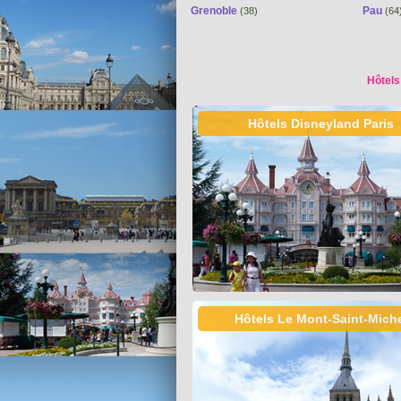
Grenoble
Pau
(38)
(64
Hôtels
Hôtels Disneyland Paris
Hôtels Le Mont-Saint-Mich