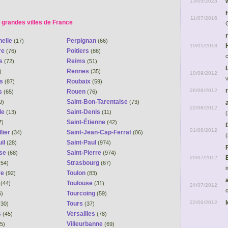
13/05/2023
11/07/2016
 grandes villes de France
helle
Perpignan
(17)
(66)
19/01/2013
re
Poitiers
(76)
(86)
ns
Reims
(72)
(51)
Rennes
)
(35)
10/09/2012
es
Roubaix
(87)
(59)
26/08/2012
s
Rouen
(65)
(76)
Saint-Bon-Tarentaise
9)
(73)
22/08/2012
le
Saint-Denis
(13)
(11)
(
Saint-Étienne
7)
(42)
01/08/2012
lier
Saint-Jean-Cap-Ferrat
(34)
(06)
(
il
Saint-Paul
(28)
(974)
se
Saint-Pierre
(68)
(974)
29/07/2012
Strasbourg
54)
(67)
i
re
Toulon
(92)
(83)
s
Toulouse
(44)
(31)
24/07/2012
c
Tourcoing
6)
(59)
22/06/2012
Tours
30)
(37)
s
Versailles
(45)
(78)
Villeurbanne
5)
(69)