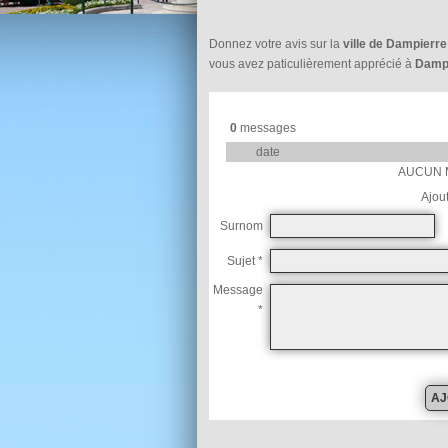
Donnez votre avis sur la
ville de Dampierre
vous avez paticulièrement apprécié à
Damp
0
messages
date
AUCUN 
Ajou
Surnom
Sujet *
Message
*