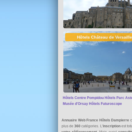
Hôtels Château de Versaill
Hôtels Centre Pompidou
Hôtels Parc Ast
Musée d'Orsay
Hôtels Futuroscope
Annuaire Web France Hôtels Dampierre
c
plus de
360
catégories. L'
inscription
est to
votre référencement
. Mais aussi
consult