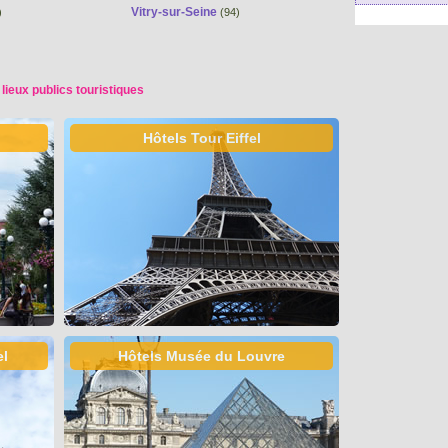
Vitry-sur-Seine
)
(94)
 lieux publics touristiques
Hôtels Tour Eiffel
el
Hôtels Musée du Louvre