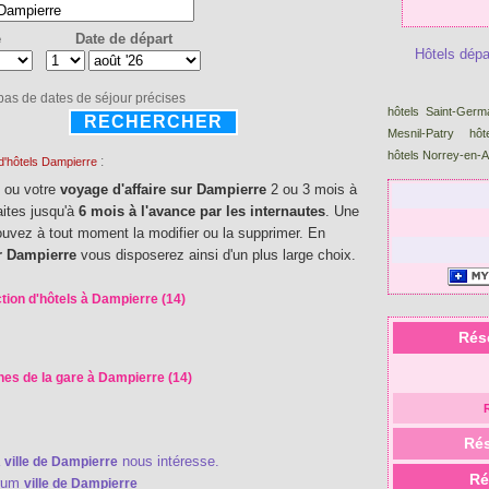
e
Date de départ
Hôtels dép
 pas de dates de séjour précises
hôtels Saint-Germ
RECHERCHER
Mesnil-Patry
hôt
hôtels Norrey-en-
:
d'hôtels Dampierre
e
ou votre
voyage d'affaire sur Dampierre
2 ou 3 mois à
aites jusqu'à
6 mois à l'avance par les internautes
. Une
pouvez à tout moment la modifier ou la supprimer. En
ur Dampierre
vous disposerez ainsi d'un plus large choix.
tion d'hôtels à Dampierre (14)
Rés
hes de la gare à Dampierre (14)
Rés
a
nous intéresse.
ville de Dampierre
Ré
rum
ville de Dampierre