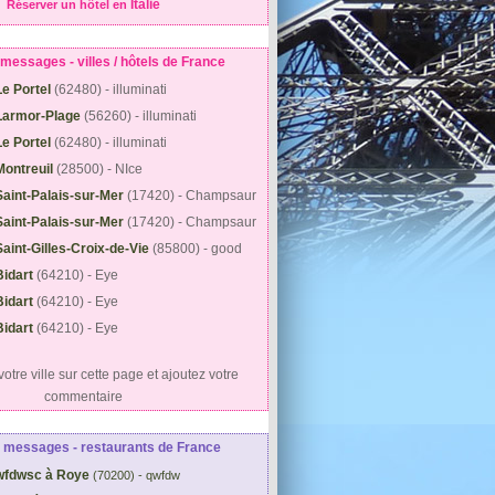
Italie
Réserver un hôtel en
messages - villes / hôtels de France
Le Portel
(62480) - illuminati
Larmor-Plage
(56260) - illuminati
Le Portel
(62480) - illuminati
Montreuil
(28500) - NIce
Saint-Palais-sur-Mer
(17420) - Champsaur
Saint-Palais-sur-Mer
(17420) - Champsaur
Saint-Gilles-Croix-de-Vie
(85800) - good
Bidart
(64210) - Eye
Bidart
(64210) - Eye
Bidart
(64210) - Eye
otre ville sur cette page et ajoutez votre
commentaire
 messages - restaurants de France
wfdwsc à Roye
(70200) - qwfdw