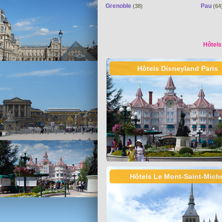
Grenoble
Pau
(38)
(64
Hôtels
Hôtels Disneyland Paris
Hôtels Le Mont-Saint-Mich