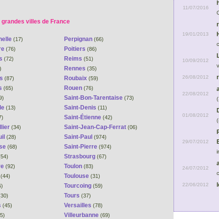
11/07/2016
 grandes villes de France
19/01/2013
helle
Perpignan
(17)
(66)
re
Poitiers
(76)
(86)
ns
Reims
(72)
(51)
10/09/2012
Rennes
)
(35)
26/08/2012
es
Roubaix
(87)
(59)
s
Rouen
(65)
(76)
22/08/2012
Saint-Bon-Tarentaise
9)
(73)
(
le
Saint-Denis
(13)
(11)
01/08/2012
Saint-Étienne
7)
(42)
(
lier
Saint-Jean-Cap-Ferrat
(34)
(06)
il
Saint-Paul
(28)
(974)
29/07/2012
se
Saint-Pierre
(68)
(974)
i
Strasbourg
54)
(67)
re
Toulon
(92)
(83)
24/07/2012
c
s
Toulouse
(44)
(31)
22/06/2012
Tourcoing
6)
(59)
Tours
30)
(37)
s
Versailles
(45)
(78)
Villeurbanne
5)
(69)