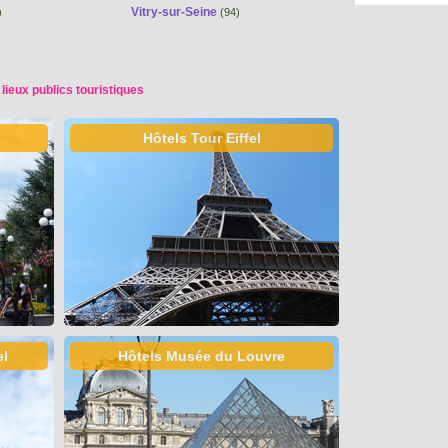
Vitry-sur-Seine
)
(94)
 lieux publics touristiques
Hôtels Tour Eiffel
el
Hôtels Musée du Louvre