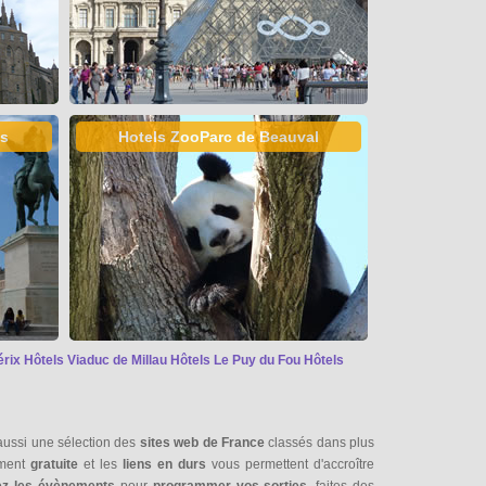
es
Hotels ZooParc de Beauval
érix
Hôtels Viaduc de Millau
Hôtels Le Puy du Fou
Hôtels
aussi une sélection des
sites web de France
classés dans plus
ement
gratuite
et les
liens en durs
vous permettent d'accroître
ez les évènements
pour
programmer vos sorties
, faites des