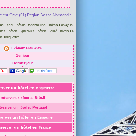
ement Orne (61) Region Basse-Normandie
us-Essai
hôtels Bonsmoulins
hôtels Lonlay-le-
ânes
hôtels Lignerolles
hôtels Fleuré
hôtels La
ls Touquettes
Evènements AWF
1er jour
Dernier jour
erver un hôtel en
Angleterre
Brésil
Réserver un hôtel au
Portugal
Réserver un hôtel au
erver un hôtel en
Espagne
server un hôtel en
France