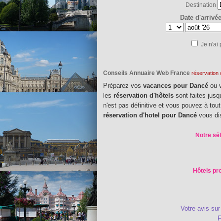
Destination
Date d'arrivé
Je n'ai
Conseils Annuaire Web France
réservation 
Préparez vos
vacances pour Dancé
ou 
les
réservation d'hôtels
sont faites jusq
n'est pas définitive et vous pouvez à tou
réservation d'hotel pour Dancé
vous di
Notre sél
Hôtels pr
Votre avis sur