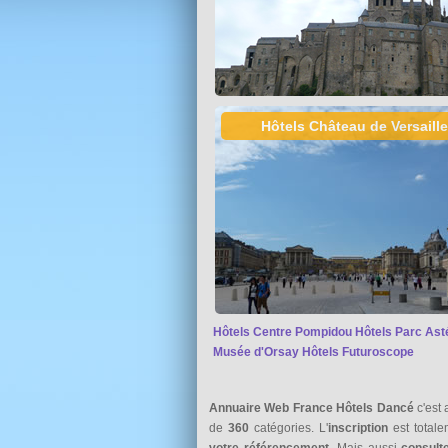
Hôtels Château de Versaill
Hôtels Centre Pompidou
Hôtels Parc Ast
Musée d'Orsay
Hôtels Futuroscope
Annuaire Web France Hôtels Dancé
c'est 
de
360
catégories. L'
inscription
est total
votre référencement
. Mais aussi
consult