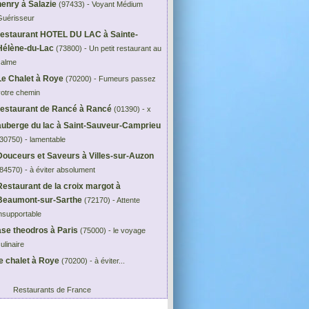
henry à Salazie
(97433) - Voyant Médium
Guérisseur
restaurant HOTEL DU LAC à Sainte-
Hélène-du-Lac
(73800) - Un petit restaurant au
calme
Le Chalet à Roye
(70200) - Fumeurs passez
votre chemin
restaurant de Rancé à Rancé
(01390) - x
auberge du lac à Saint-Sauveur-Camprieu
30750) - lamentable
Douceurs et Saveurs à Villes-sur-Auzon
84570) - à éviter absolument
Restaurant de la croix margot à
Beaumont-sur-Sarthe
(72170) - Attente
nsupportable
ase theodros à Paris
(75000) - le voyage
ulinaire
le chalet à Roye
(70200) - à éviter...
Restaurants de France