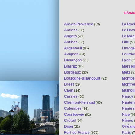
Hôtels
Aix-en-Provence
La Roc
(13)
Amiens
Le Hav
(80)
Angers
Le Ma
(49)
Antibes
Lille
(06)
(59
Argenteuil
Limog
(95)
Avignon
Lourde
(84)
Besançon
Lyon
(25)
(6
Biarritz
Marseil
(64)
Bordeaux
Metz
(33)
(5
Boulogne-Billancourt
Montpel
(92)
Brest
Montreu
(29)
Caen
Mulhou
(14)
Cannes
Nancy
(06)
(
Clermont-Ferrand
Nanter
(63)
Colombes
Nante
(92)
Courbevoie
Nice
(92)
(0
Créteil
Nîmes
(94)
(
Dijon
Orléan
(21)
Fort-de-France
Paris
(972)
(7