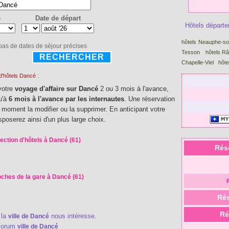
e
Date de départ
Hôtels départ
hôtels Neauphe-so
 pas de dates de séjour précises
Tesson
hôtels R
RECHERCHER
Chapelle-Viel
hôte
:
d'hôtels Dancé
votre
voyage d'affaire sur Dancé
2 ou 3 mois à l'avance,
u'à
6 mois à l'avance par les internautes
. Une réservation
t moment la modifier ou la supprimer. En anticipant votre
sposerez ainsi d'un plus large choix.
ection d'hôtels à Dancé (61)
Rés
oches de la gare à Dancé (61)
Rés
Ré
 la
nous intéresse.
ville de Dancé
Forum
ville de Dancé