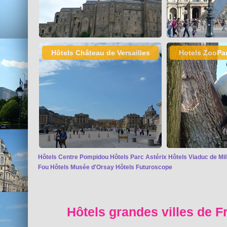
Hôtels Château de Versailles
Hotels ZooPa
Hôtels Centre Pompidou
Hôtels Parc Astérix
Hôtels Viaduc de Mil
Fou
Hôtels Musée d'Orsay
Hôtels Futuroscope
Hôtels grandes villes de F