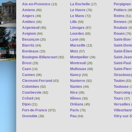
Aix-en-Provence
La Rochelle
Perpignan
(13)
(17)
Amiens
Le Havre
Poitiers
(80)
(76)
(86
Angers
Le Mans
Reims
(49)
(72)
(51)
Antibes
Lille
Rennes
(06)
(59)
(35
Argenteuil
Limoges
Roubaix
(95)
(87)
(5
Avignon
Lourdes
Rouen
(84)
(65)
(76)
Besançon
Lyon
Saint-Bon-
(25)
(69)
Biarritz
Marseille
Saint-Deni
(64)
(13)
Bordeaux
Metz
Saint-Étie
(33)
(57)
Boulogne-Billancourt
Montpellier
Saint-Jean
(92)
(34)
Brest
Montreuil
Saint-Paul
(29)
(28)
Caen
Mulhouse
Saint-Pier
(14)
(68)
Cannes
Nancy
Strasbour
(06)
(54)
Clermont-Ferrand
Nanterre
Toulon
(63)
(92)
(83)
Colombes
Nantes
Toulouse
(92)
(44)
(
Courbevoie
Nice
Tourcoing
(92)
(06)
Créteil
Nîmes
Tours
(94)
(30)
(37)
Dijon
Orléans
Versailles
(21)
(45)
Fort-de-France
Paris
Villeurban
(972)
(75)
Grenoble
Pau
Vitry-sur-
(38)
(64)