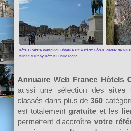
Hôtels Centre Pompidou
Hôtels Parc Astérix
Hôtels Viaduc de Milla
Musée d'Orsay
Hôtels Futuroscope
Annuaire Web France Hôtels G
aussi une sélection des
sites
classés dans plus de
360
catégori
est totalement
gratuite
et les
li
permettent d'accroître
votre réf