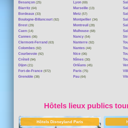
Besançon
Lyon
Sai
(25)
(69)
Biarritz
Marseille
Sai
(64)
(13)
Bordeaux
Metz
Sa
(33)
(57)
Boulogne-Billancourt
Montpellier
Sa
(92)
(34)
Brest
Montreuil
Sa
(29)
(28)
Caen
Mulhouse
Sai
(14)
(68)
Cannes
Nancy
St
(06)
(54)
Clermont-Ferrand
Nanterre
To
(63)
(92)
Colombes
Nantes
To
(92)
(44)
Courbevoie
Nice
To
(92)
(06)
Créteil
Nîmes
To
(94)
(30)
Dijon
Orléans
Ver
(21)
(45)
Fort-de-France
Paris
Vi
(972)
(75)
Grenoble
Pau
Vit
(38)
(64)
Hôtels lieux publics tou
Hôtels Disneyland Paris