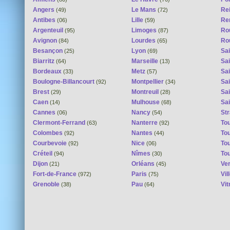
Angers
Le Mans
Re
(49)
(72)
Antibes
Lille
Re
(06)
(59)
Argenteuil
Limoges
Ro
(95)
(87)
Avignon
Lourdes
Ro
(84)
(65)
Besançon
Lyon
Sai
(25)
(69)
Biarritz
Marseille
Sai
(64)
(13)
Bordeaux
Metz
Sa
(33)
(57)
Boulogne-Billancourt
Montpellier
Sa
(92)
(34)
Brest
Montreuil
Sa
(29)
(28)
Caen
Mulhouse
Sai
(14)
(68)
Cannes
Nancy
St
(06)
(54)
Clermont-Ferrand
Nanterre
To
(63)
(92)
Colombes
Nantes
To
(92)
(44)
Courbevoie
Nice
To
(92)
(06)
Créteil
Nîmes
To
(94)
(30)
Dijon
Orléans
Ver
(21)
(45)
Fort-de-France
Paris
Vi
(972)
(75)
Grenoble
Pau
Vit
(38)
(64)