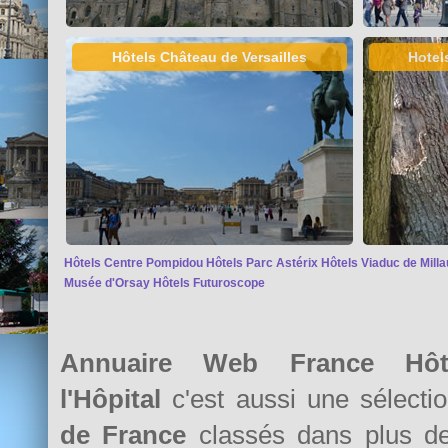
Hôtels Château de Versailles
Hotel
Hôtels Centre Pompidou
Hôtels Parc Astérix
Hôtels Viaduc de Milla
Musée d'Orsay
Hôtels Futuroscope
Annuaire Web France Hôte
l'Hôpital
c'est aussi une sélect
de France
classés dans plus 