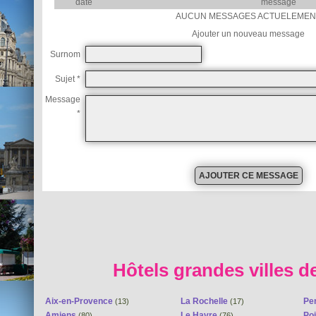
date
message
AUCUN MESSAGES ACTUELEMEN
Ajouter un nouveau message
Surnom
Sujet *
Message
*
Hôtels grandes villes d
Aix-en-Provence
La Rochelle
Pe
(13)
(17)
Amiens
Le Havre
Poi
(80)
(76)