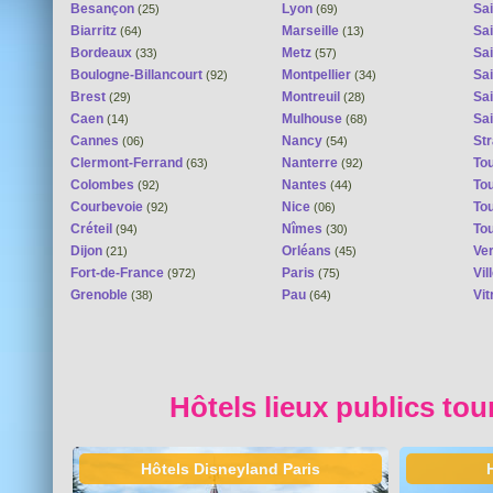
Besançon
Lyon
Sai
(25)
(69)
Biarritz
Marseille
Sai
(64)
(13)
Bordeaux
Metz
Sa
(33)
(57)
Boulogne-Billancourt
Montpellier
Sa
(92)
(34)
Brest
Montreuil
Sa
(29)
(28)
Caen
Mulhouse
Sai
(14)
(68)
Cannes
Nancy
St
(06)
(54)
Clermont-Ferrand
Nanterre
To
(63)
(92)
Colombes
Nantes
To
(92)
(44)
Courbevoie
Nice
To
(92)
(06)
Créteil
Nîmes
To
(94)
(30)
Dijon
Orléans
Ver
(21)
(45)
Fort-de-France
Paris
Vi
(972)
(75)
Grenoble
Pau
Vit
(38)
(64)
Hôtels lieux publics tou
Hôtels Disneyland Paris