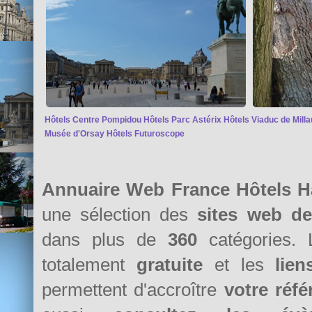
Hôtels Centre Pompidou
Hôtels Parc Astérix
Hôtels Viaduc de Milla
Musée d'Orsay
Hôtels Futuroscope
Annuaire Web France Hôtels H
une sélection des
sites web d
dans plus de
360
catégories. 
totalement
gratuite
et les
lie
permettent d'accroître
votre réf