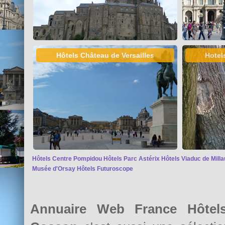
Hôtels Château de Versailles
Hotel
Hôtels Centre Pompidou
Hôtels Parc Astérix
Hôtels Viaduc de Milla
Musée d'Orsay
Hôtels Futuroscope
Annuaire Web France Hôtels