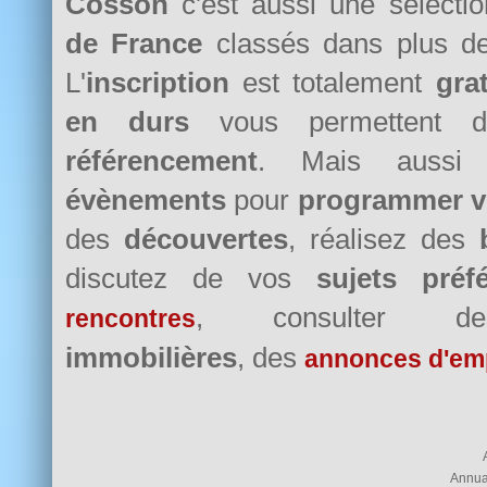
Cosson
c'est aussi une sélecti
de France
classés dans plus 
L'
inscription
est totalement
grat
en durs
vous permettent d
référencement
. Mais auss
évènements
pour
programmer v
des
découvertes
, réalisez des
discutez de vos
sujets préf
, consulter
rencontres
immobilières
, des
annonces d'em
Annua