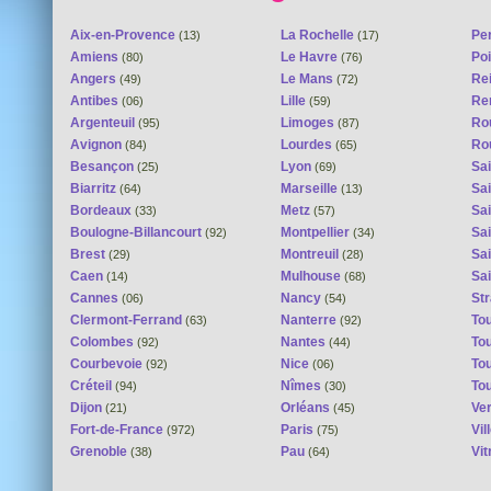
Aix-en-Provence
La Rochelle
Pe
(13)
(17)
Amiens
Le Havre
Poi
(80)
(76)
Angers
Le Mans
Re
(49)
(72)
Antibes
Lille
Re
(06)
(59)
Argenteuil
Limoges
Ro
(95)
(87)
Avignon
Lourdes
Ro
(84)
(65)
Besançon
Lyon
Sai
(25)
(69)
Biarritz
Marseille
Sai
(64)
(13)
Bordeaux
Metz
Sa
(33)
(57)
Boulogne-Billancourt
Montpellier
Sa
(92)
(34)
Brest
Montreuil
Sa
(29)
(28)
Caen
Mulhouse
Sai
(14)
(68)
Cannes
Nancy
St
(06)
(54)
Clermont-Ferrand
Nanterre
To
(63)
(92)
Colombes
Nantes
To
(92)
(44)
Courbevoie
Nice
To
(92)
(06)
Créteil
Nîmes
To
(94)
(30)
Dijon
Orléans
Ver
(21)
(45)
Fort-de-France
Paris
Vi
(972)
(75)
Grenoble
Pau
Vit
(38)
(64)