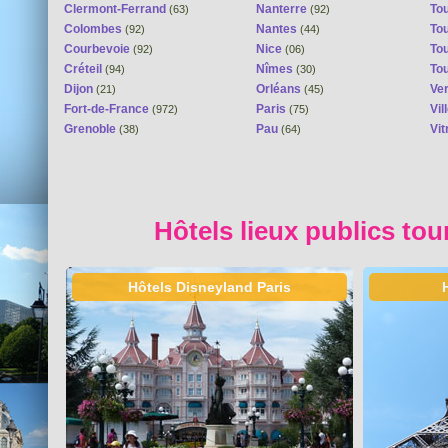
Clermont-Ferrand
Nanterre
To
(63)
(92)
Colombes
Nantes
To
(92)
(44)
Courbevoie
Nice
To
(92)
(06)
Créteil
Nîmes
To
(94)
(30)
Dijon
Orléans
Ver
(21)
(45)
Fort-de-France
Paris
Vi
(972)
(75)
Grenoble
Pau
Vit
(38)
(64)
Hôtels lieux publics tou
Hôtels Disneyland Paris