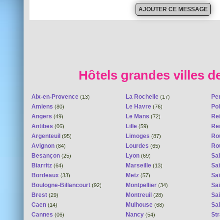
Hôtels grandes villes d
Aix-en-Provence
La Rochelle
Pe
(13)
(17)
Amiens
Le Havre
Poi
(80)
(76)
Angers
Le Mans
Re
(49)
(72)
Antibes
Lille
Re
(06)
(59)
Argenteuil
Limoges
Ro
(95)
(87)
Avignon
Lourdes
Ro
(84)
(65)
Besançon
Lyon
Sai
(25)
(69)
Biarritz
Marseille
Sai
(64)
(13)
Bordeaux
Metz
Sa
(33)
(57)
Boulogne-Billancourt
Montpellier
Sa
(92)
(34)
Brest
Montreuil
Sa
(29)
(28)
Caen
Mulhouse
Sai
(14)
(68)
Cannes
Nancy
St
(06)
(54)