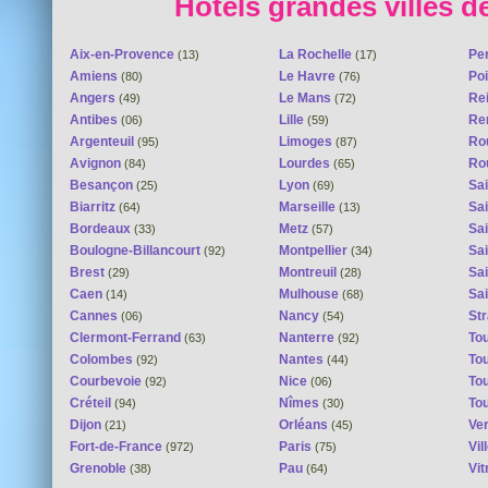
Hôtels grandes villes d
Aix-en-Provence
La Rochelle
Pe
(13)
(17)
Amiens
Le Havre
Poi
(80)
(76)
Angers
Le Mans
Re
(49)
(72)
Antibes
Lille
Re
(06)
(59)
Argenteuil
Limoges
Ro
(95)
(87)
Avignon
Lourdes
Ro
(84)
(65)
Besançon
Lyon
Sai
(25)
(69)
Biarritz
Marseille
Sai
(64)
(13)
Bordeaux
Metz
Sa
(33)
(57)
Boulogne-Billancourt
Montpellier
Sa
(92)
(34)
Brest
Montreuil
Sa
(29)
(28)
Caen
Mulhouse
Sai
(14)
(68)
Cannes
Nancy
St
(06)
(54)
Clermont-Ferrand
Nanterre
To
(63)
(92)
Colombes
Nantes
To
(92)
(44)
Courbevoie
Nice
To
(92)
(06)
Créteil
Nîmes
To
(94)
(30)
Dijon
Orléans
Ver
(21)
(45)
Fort-de-France
Paris
Vi
(972)
(75)
Grenoble
Pau
Vit
(38)
(64)