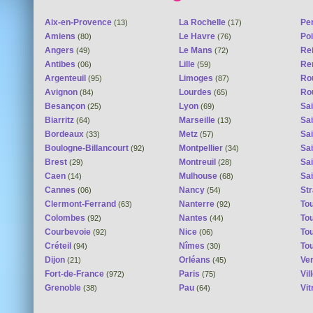
Aix-en-Provence
La Rochelle
Pe
(13)
(17)
Amiens
Le Havre
Poi
(80)
(76)
Angers
Le Mans
Re
(49)
(72)
Antibes
Lille
Re
(06)
(59)
Argenteuil
Limoges
Ro
(95)
(87)
Avignon
Lourdes
Ro
(84)
(65)
Besançon
Lyon
Sai
(25)
(69)
Biarritz
Marseille
Sai
(64)
(13)
Bordeaux
Metz
Sa
(33)
(57)
Boulogne-Billancourt
Montpellier
Sa
(92)
(34)
Brest
Montreuil
Sa
(29)
(28)
Caen
Mulhouse
Sai
(14)
(68)
Cannes
Nancy
St
(06)
(54)
Clermont-Ferrand
Nanterre
To
(63)
(92)
Colombes
Nantes
To
(92)
(44)
Courbevoie
Nice
To
(92)
(06)
Créteil
Nîmes
To
(94)
(30)
Dijon
Orléans
Ver
(21)
(45)
Fort-de-France
Paris
Vi
(972)
(75)
Grenoble
Pau
Vit
(38)
(64)