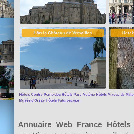
Hôtels Château de Versailles
Hotel
Hôtels Centre Pompidou
Hôtels Parc Astérix
Hôtels Viaduc de Milla
Musée d'Orsay
Hôtels Futuroscope
Annuaire Web France Hôtels 