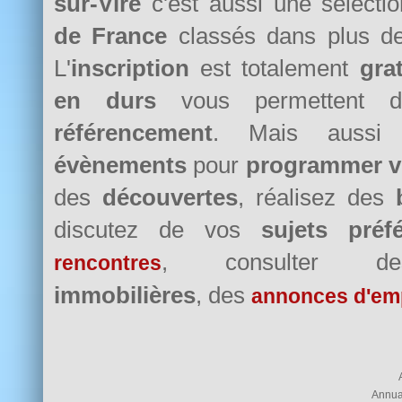
sur-Vire
c'est aussi une sélect
de France
classés dans plus 
L'
inscription
est totalement
grat
en durs
vous permettent d
référencement
. Mais auss
évènements
pour
programmer v
des
découvertes
, réalisez des
discutez de vos
sujets préf
, consulter
rencontres
immobilières
, des
annonces d'em
Annua