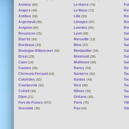
Amiens
Le Havre
Poi
(80)
(76)
Angers
Le Mans
Re
(49)
(72)
Antibes
Lille
Re
(06)
(59)
Argenteuil
Limoges
Ro
(95)
(87)
Avignon
Lourdes
Ro
(84)
(65)
Besançon
Lyon
Sai
(25)
(69)
Biarritz
Marseille
Sai
(64)
(13)
Bordeaux
Metz
Sa
(33)
(57)
Boulogne-Billancourt
Montpellier
Sa
(92)
(34)
Brest
Montreuil
Sa
(29)
(28)
Caen
Mulhouse
Sai
(14)
(68)
Cannes
Nancy
St
(06)
(54)
Clermont-Ferrand
Nanterre
To
(63)
(92)
Colombes
Nantes
To
(92)
(44)
Courbevoie
Nice
To
(92)
(06)
Créteil
Nîmes
To
(94)
(30)
Dijon
Orléans
Ver
(21)
(45)
Fort-de-France
Paris
Vi
(972)
(75)
Grenoble
Pau
Vit
(38)
(64)