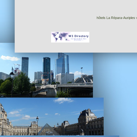
hôtels La Répara-Auriples v