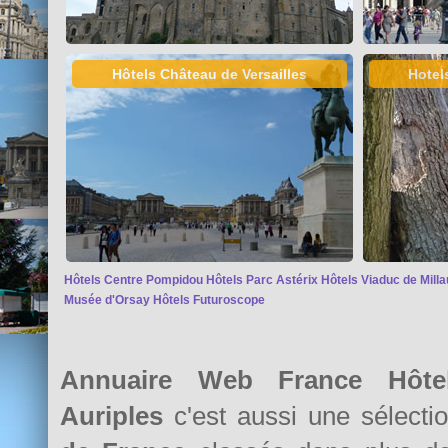
Hôtels Château de Versailles
Hotel
Hôtels Centre Pompidou
Hôtels Parc Astérix
Hôtels Viaduc de Milla
Musée d'Orsay
Hôtels Futuroscope
Annuaire Web France Hôte
Auriples
c'est aussi une sélect