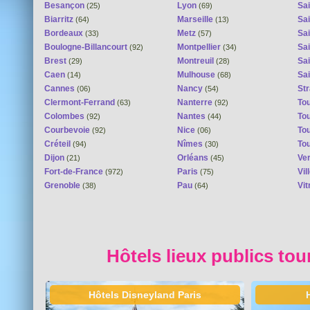
Besançon
Lyon
Sai
(25)
(69)
Biarritz
Marseille
Sai
(64)
(13)
Bordeaux
Metz
Sa
(33)
(57)
Boulogne-Billancourt
Montpellier
Sa
(92)
(34)
Brest
Montreuil
Sa
(29)
(28)
Caen
Mulhouse
Sai
(14)
(68)
Cannes
Nancy
St
(06)
(54)
Clermont-Ferrand
Nanterre
To
(63)
(92)
Colombes
Nantes
To
(92)
(44)
Courbevoie
Nice
To
(92)
(06)
Créteil
Nîmes
To
(94)
(30)
Dijon
Orléans
Ver
(21)
(45)
Fort-de-France
Paris
Vi
(972)
(75)
Grenoble
Pau
Vit
(38)
(64)
Hôtels lieux publics tou
Hôtels Disneyland Paris