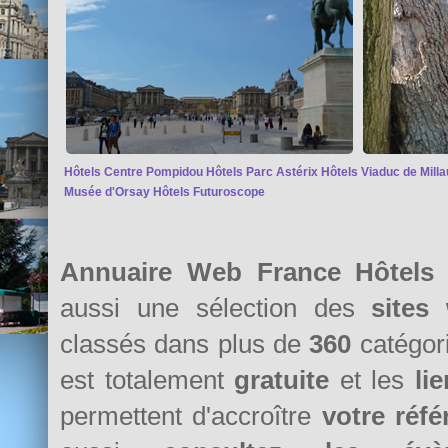
Hôtels Centre Pompidou
Hôtels Parc Astérix
Hôtels Viaduc de Milla
Musée d'Orsay
Hôtels Futuroscope
Annuaire Web France Hôtels L
aussi une sélection des
sites
classés dans plus de
360
catégori
est totalement
gratuite
et les
li
permettent d'accroître
votre réf