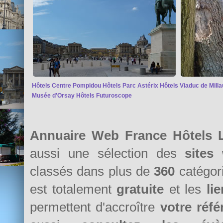
Hôtels Centre Pompidou
Hôtels Parc Astérix
Hôtels Viaduc de Milla
Musée d'Orsay
Hôtels Futuroscope
Annuaire Web France Hôtels 
aussi une sélection des
sites
classés dans plus de
360
catégori
est totalement
gratuite
et les
li
permettent d'accroître
votre réf