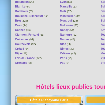
Besançon
Lyon
Sai
(25)
(69)
Biarritz
Marseille
Sai
(64)
(13)
Bordeaux
Metz
Sa
(33)
(57)
Boulogne-Billancourt
Montpellier
Sa
(92)
(34)
Brest
Montreuil
Sa
(29)
(28)
Caen
Mulhouse
Sai
(14)
(68)
Cannes
Nancy
St
(06)
(54)
Clermont-Ferrand
Nanterre
To
(63)
(92)
Colombes
Nantes
To
(92)
(44)
Courbevoie
Nice
To
(92)
(06)
Créteil
Nîmes
To
(94)
(30)
Dijon
Orléans
Ver
(21)
(45)
Fort-de-France
Paris
Vi
(972)
(75)
Grenoble
Pau
Vit
(38)
(64)
Hôtels lieux publics tou
Hôtels Disneyland Paris