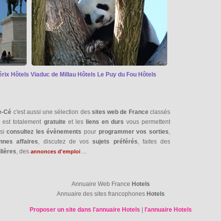
érix
Hôtels Viaduc de Millau
Hôtels Le Puy du Fou
Hôtels
e-Cé
c'est aussi une sélection des
sites web de France
classés
n
est totalement
gratuite
et les
liens en durs
vous permettent
ssi
consultez les évènements
pour
programmer vos sorties
,
nnes affaires
, discutez de vos
sujets préférés
, faites des
lières
, des
...
annonces d'emploi
Annuaire Web France
Hotels
Annuaire des sites francophones
Hotels
Proposer un site dans l'annuaire Hotels
|
l'annuaire Hotels