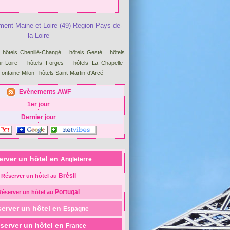
ment Maine-et-Loire (49) Region Pays-de-
la-Loire
hôtels Chenillé-Changé
hôtels Gesté
hôtels
r-Loire
hôtels Forges
hôtels La Chapelle-
Fontaine-Milon
hôtels Saint-Martin-d'Arcé
Evènements AWF
1er jour
Dernier jour
erver un hôtel en
Angleterre
Brésil
Réserver un hôtel au
Portugal
Réserver un hôtel au
erver un hôtel en
Espagne
server un hôtel en
France