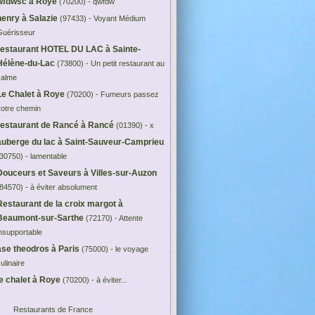
wfdwsc à Roye
(70200) - qwfdw
henry à Salazie
(97433) - Voyant Médium
Guérisseur
restaurant HOTEL DU LAC à Sainte-
Hélène-du-Lac
(73800) - Un petit restaurant au
calme
Le Chalet à Roye
(70200) - Fumeurs passez
votre chemin
restaurant de Rancé à Rancé
(01390) - x
auberge du lac à Saint-Sauveur-Camprieu
30750) - lamentable
Douceurs et Saveurs à Villes-sur-Auzon
84570) - à éviter absolument
Restaurant de la croix margot à
Beaumont-sur-Sarthe
(72170) - Attente
nsupportable
ase theodros à Paris
(75000) - le voyage
ulinaire
le chalet à Roye
(70200) - à éviter...
Restaurants de France