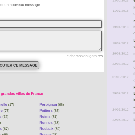
13/05/2023
ter un nouveau message
11/07/2016
19/01/2013
10/09/2012
26/08/2012
* champs obligatoires
22/08/2012
(
01/08/2012
(
29/07/2012
 grandes villes de France
i
helle
Perpignan
(17)
(66)
24/07/2012
re
Poitiers
(76)
(86)
c
ns
Reims
(72)
(51)
22/06/2012
Rennes
)
(35)
es
Roubaix
(87)
(59)
s
Rouen
(65)
(76)