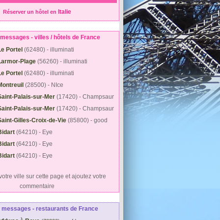
Italie
Réserver un hôtel en
messages - villes / hôtels de France
Le Portel
(62480) - illuminati
Larmor-Plage
(56260) - illuminati
Le Portel
(62480) - illuminati
Montreuil
(28500) - NIce
Saint-Palais-sur-Mer
(17420) - Champsaur
Saint-Palais-sur-Mer
(17420) - Champsaur
Saint-Gilles-Croix-de-Vie
(85800) - good
Bidart
(64210) - Eye
Bidart
(64210) - Eye
Bidart
(64210) - Eye
otre ville sur cette page et ajoutez votre
commentaire
 messages - restaurants de France