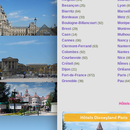
Besançon
Lyon
(25)
(6
Biarritz
Marseil
(64)
Bordeaux
Metz
(33)
(5
Boulogne-Billancourt
Montpel
(92)
Brest
Montreu
(29)
Caen
Mulhou
(14)
Cannes
Nancy
(06)
(
Clermont-Ferrand
Nanter
(63)
Colombes
Nante
(92)
Courbevoie
Nice
(92)
(0
Créteil
Nîmes
(94)
(
Dijon
Orléan
(21)
Fort-de-France
Paris
(972)
(7
Grenoble
Pau
(38)
(64
Hôtels
Hôtels Disneyland Paris