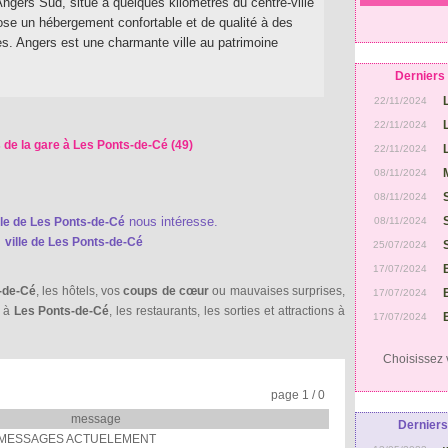
Angers Sud, situé à quelques kilomètres du centre-ville
ose un hébergement confortable et de qualité à des
es. Angers est une charmante ville au patrimoine
Derniers 
22/11/2024
22/11/2024
 de la gare à Les Ponts-de-Cé (49)
22/11/2024
08/11/2024
08/11/2024
nous intéresse.
lle de Les Ponts-de-Cé
08/11/2024
m
ville de Les Ponts-de-Cé
25/07/2024
17/07/2024
s-de-Cé
, les hôtels, vos
coups de cœur
ou mauvaises surprises,
17/07/2024
é à
Les Ponts-de-Cé
, les restaurants, les sorties et attractions à
17/07/2024
Choisissez v
page 1 / 0
message
Derniers
MESSAGES ACTUELEMENT