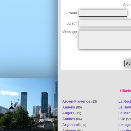
Ajou
Surnom
Sujet *
Message
*
Hôtels
Aix-en-Provence
La Roc
(13)
Amiens
Le Hav
(80)
Angers
Le Ma
(49)
Antibes
Lille
(06)
(59
Argenteuil
Limog
(95)
Avignon
Lourde
(84)