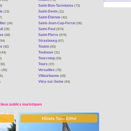
Saint-Bon-Tarentaise
9)
(73)
le
Saint-Denis
(13)
(11)
Saint-Étienne
7)
(42)
lier
Saint-Jean-Cap-Ferrat
(34)
(06)
il
Saint-Paul
(28)
(974)
se
Saint-Pierre
(68)
(974)
Strasbourg
54)
(67)
re
Toulon
(92)
(83)
s
Toulouse
(44)
(31)
Tourcoing
6)
(59)
Tours
30)
(37)
s
Versailles
(45)
(78)
Villeurbanne
5)
(69)
Vitry-sur-Seine
)
(94)
 lieux publics touristiques
Hôtels Tour Eiffel