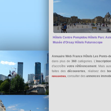
Hôtels Centre Pompidou
Hôtels Parc Ast
Musée d'Orsay
Hôtels Futuroscope
Annuaire Web France Hôtels Les Ponts-d
dans plus de
360
catégories. L'
inscriptio
d'accroître
votre référencement
. Mais au
faites des
découvertes
, réalisez des
bo
, consulter des
annonces immobi
rencontres