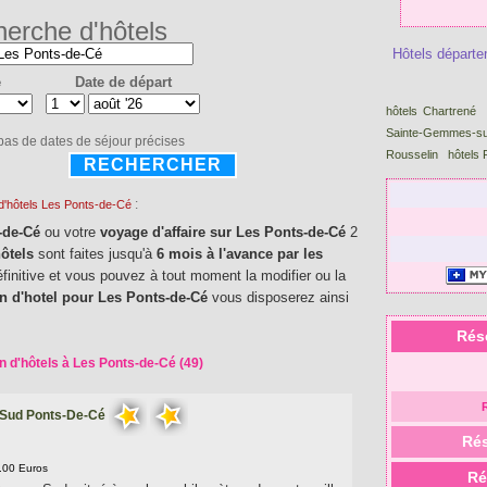
erche d'hôtels
Hôtels départe
e
Date de départ
hôtels Chartrené
Sainte-Gemmes-su
 pas de dates de séjour précises
Rousselin
hôtels 
RECHERCHER
:
 d'hôtels Les Ponts-de-Cé
-de-Cé
ou votre
voyage d'affaire sur Les Ponts-de-Cé
2
hôtels
sont faites jusqu'à
6 mois à l'avance par les
éfinitive et vous pouvez à tout moment la modifier ou la
on d'hotel pour Les Ponts-de-Cé
vous disposerez ainsi
Rés
n d'hôtels à Les Ponts-de-Cé (49)
 Sud Ponts-De-Cé
Rés
8.00 Euros
Ré