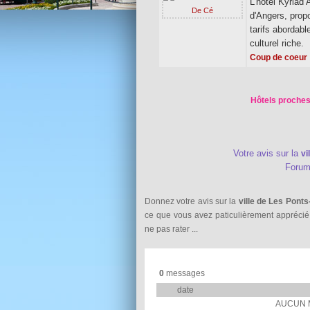
L'hôtel Kyriad 
d'Angers, prop
tarifs abordabl
culturel riche.
Coup de coeur
Hôtels proches
Votre avis sur la
vi
Foru
Donnez votre avis sur la
ville de Les Pont
ce que vous avez paticulièrement appréci
ne pas rater ...
0
messages
date
AUCUN 