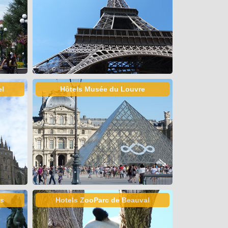
el
Hôtels Musée du Louvre
es
Hotels ZooParc de Beauval