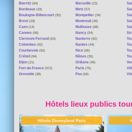
Biarritz
Marseille
Sai
(64)
(13)
Bordeaux
Metz
Sa
(33)
(57)
Boulogne-Billancourt
Montpellier
Sa
(92)
(34)
Brest
Montreuil
Sa
(29)
(28)
Caen
Mulhouse
Sai
(14)
(68)
Cannes
Nancy
St
(06)
(54)
Clermont-Ferrand
Nanterre
To
(63)
(92)
Colombes
Nantes
To
(92)
(44)
Courbevoie
Nice
To
(92)
(06)
Créteil
Nîmes
To
(94)
(30)
Dijon
Orléans
Ver
(21)
(45)
Fort-de-France
Paris
Vi
(972)
(75)
Grenoble
Pau
Vit
(38)
(64)
Hôtels lieux publics tou
Hôtels Disneyland Paris