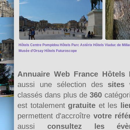
Hôtels Centre Pompidou
Hôtels Parc Astérix
Hôtels Viaduc de Milla
Musée d'Orsay
Hôtels Futuroscope
Annuaire Web France Hôtels
aussi une sélection des
sites
classés dans plus de
360
catégori
est totalement
gratuite
et les
li
permettent d'accroître
votre réf
aussi
consultez les évè