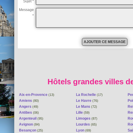
Sujet *
Message
*
Hôtels grandes villes d
Aix-en-Provence
La Rochelle
Pe
(13)
(17)
Amiens
Le Havre
Poi
(80)
(76)
Angers
Le Mans
Re
(49)
(72)
Antibes
Lille
Re
(06)
(59)
Argenteuil
Limoges
Ro
(95)
(87)
Avignon
Lourdes
Ro
(84)
(65)
Besançon
Lyon
Sai
(25)
(69)