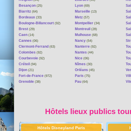
Besançon
Lyon
Sai
(25)
(69)
Biarritz
Marseille
Sai
(64)
(13)
Bordeaux
Metz
Sa
(33)
(57)
Boulogne-Billancourt
Montpellier
Sa
(92)
(34)
Brest
Montreuil
Sa
(29)
(28)
Caen
Mulhouse
Sai
(14)
(68)
Cannes
Nancy
St
(06)
(54)
Clermont-Ferrand
Nanterre
To
(63)
(92)
Colombes
Nantes
To
(92)
(44)
Courbevoie
Nice
To
(92)
(06)
Créteil
Nîmes
To
(94)
(30)
Dijon
Orléans
Ver
(21)
(45)
Fort-de-France
Paris
Vi
(972)
(75)
Grenoble
Pau
Vit
(38)
(64)
Hôtels lieux publics tou
Hôtels Disneyland Paris