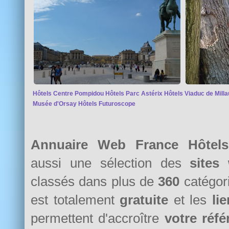
Hôtels Centre Pompidou
Hôtels Parc Astérix
Hôtels Viaduc de Milla
Musée d'Orsay
Hôtels Futuroscope
Annuaire Web France Hôtels
aussi une sélection des
sites
classés dans plus de
360
catégori
est totalement
gratuite
et les
li
permettent d'accroître
votre réf