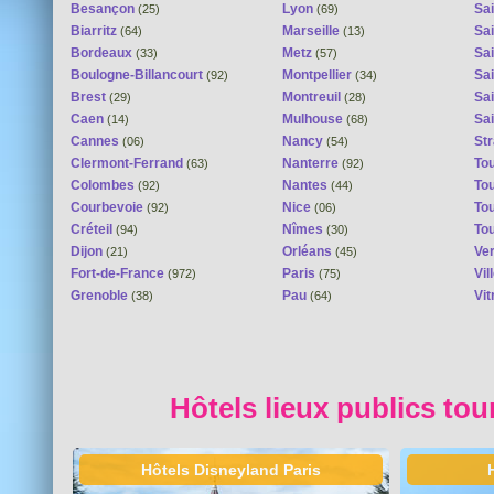
Besançon
Lyon
Sai
(25)
(69)
Biarritz
Marseille
Sai
(64)
(13)
Bordeaux
Metz
Sa
(33)
(57)
Boulogne-Billancourt
Montpellier
Sa
(92)
(34)
Brest
Montreuil
Sa
(29)
(28)
Caen
Mulhouse
Sai
(14)
(68)
Cannes
Nancy
St
(06)
(54)
Clermont-Ferrand
Nanterre
To
(63)
(92)
Colombes
Nantes
To
(92)
(44)
Courbevoie
Nice
To
(92)
(06)
Créteil
Nîmes
To
(94)
(30)
Dijon
Orléans
Ver
(21)
(45)
Fort-de-France
Paris
Vi
(972)
(75)
Grenoble
Pau
Vit
(38)
(64)
Hôtels lieux publics tou
Hôtels Disneyland Paris