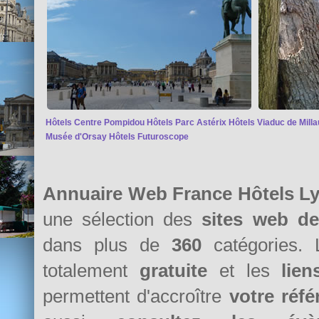
Hôtels Centre Pompidou
Hôtels Parc Astérix
Hôtels Viaduc de Milla
Musée d'Orsay
Hôtels Futuroscope
Annuaire Web France Hôtels L
une sélection des
sites web d
dans plus de
360
catégories. 
totalement
gratuite
et les
lie
permettent d'accroître
votre réf