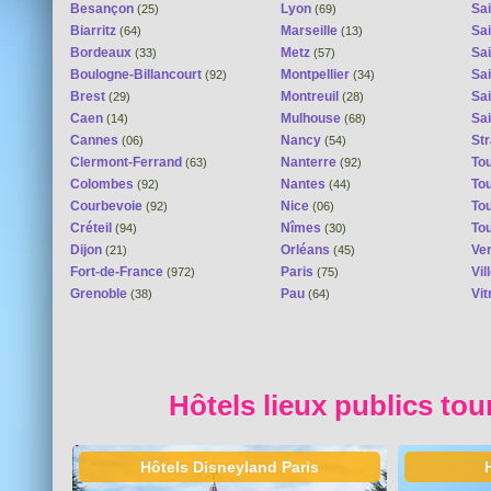
Besançon
Lyon
Sai
(25)
(69)
Biarritz
Marseille
Sai
(64)
(13)
Bordeaux
Metz
Sa
(33)
(57)
Boulogne-Billancourt
Montpellier
Sa
(92)
(34)
Brest
Montreuil
Sa
(29)
(28)
Caen
Mulhouse
Sai
(14)
(68)
Cannes
Nancy
St
(06)
(54)
Clermont-Ferrand
Nanterre
To
(63)
(92)
Colombes
Nantes
To
(92)
(44)
Courbevoie
Nice
To
(92)
(06)
Créteil
Nîmes
To
(94)
(30)
Dijon
Orléans
Ver
(21)
(45)
Fort-de-France
Paris
Vi
(972)
(75)
Grenoble
Pau
Vit
(38)
(64)
Hôtels lieux publics tou
Hôtels Disneyland Paris