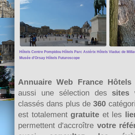
Hôtels Centre Pompidou
Hôtels Parc Astérix
Hôtels Viaduc de Milla
Musée d'Orsay
Hôtels Futuroscope
Annuaire Web France Hôtels 
aussi une sélection des
sites
classés dans plus de
360
catégori
est totalement
gratuite
et les
li
permettent d'accroître
votre réf