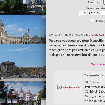
Destination
Date d'arrivé
Je n'ai
Conseils Annuaire Web France
réservation 
Préparez vos
vacances pour Maxéville
l'avance, les
réservation d'hôtels
sont f
réservation n'est pas définitive et vous 
anticipant votre
réservation d'hotel pou
Notre séle
Campanile Nan
38
chambres
entre 46.00 et 15
Cet hôtel réno
Nancy, au nord,
d'accéder facil