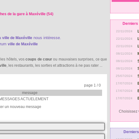
hes de la gare à Maxéville (54)
Derniers 
22/11/2024
la
nous intéresse.
ville de Maxéville
22/11/2024
orum
ville de Maxéville
22/11/2024
08/11/2024
 les hôtels, vos
coups de cœur
ou mauvaises surprises, ce que
08/11/2024
ille
, les restaurants, les sorties et attractions à ne pas rater ...
08/11/2024
25/07/2024
17/07/2024
page 1 / 0
17/07/2024
message
17/07/2024
MESSAGES ACTUELEMENT
ter un nouveau message
Choisissez v
Derniers