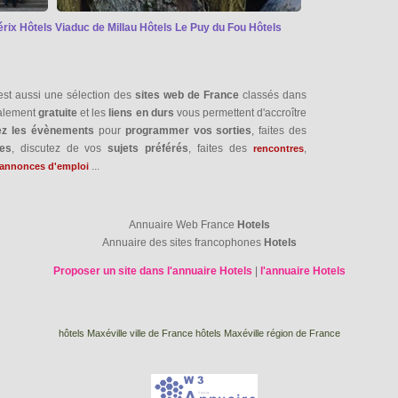
érix
Hôtels Viaduc de Millau
Hôtels Le Puy du Fou
Hôtels
est aussi une sélection des
sites web de France
classés dans
talement
gratuite
et les
liens en durs
vous permettent d'accroître
ez les évènements
pour
programmer vos sorties
, faites des
res
, discutez de vos
sujets préférés
, faites des
,
rencontres
...
annonces d'emploi
Annuaire Web France
Hotels
Annuaire des sites francophones
Hotels
Proposer un site dans l'annuaire Hotels
|
l'annuaire Hotels
hôtels Maxéville ville de France
hôtels Maxéville région de France