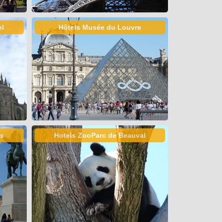
el
Hôtels Musée du Louvre
es
Hotels ZooParc de Beauval