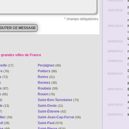
13/05/2023
11/07/2016
* champs obligatoires
19/01/2013
10/09/2012
26/08/2012
 grandes villes de France
22/08/2012
(
helle
Perpignan
(17)
(66)
re
Poitiers
(76)
(86)
01/08/2012
(
ns
Reims
(72)
(51)
Rennes
)
(35)
es
Roubaix
(87)
(59)
29/07/2012
s
Rouen
(65)
(76)
i
Saint-Bon-Tarentaise
9)
(73)
24/07/2012
le
Saint-Denis
(13)
(11)
c
Saint-Étienne
7)
(42)
22/06/2012
lier
Saint-Jean-Cap-Ferrat
(34)
(06)
il
Saint-Paul
(28)
(974)
se
Saint-Pierre
(68)
(974)