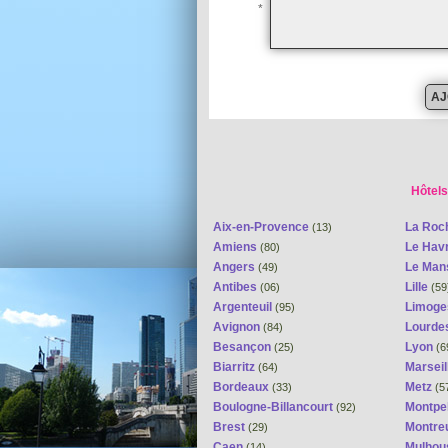
*
Hôtels
Aix-en-Provence
La Roc
(13)
Amiens
Le Hav
(80)
Angers
Le Ma
(49)
Antibes
Lille
(06)
(59
Argenteuil
Limog
(95)
Avignon
Lourde
(84)
Besançon
Lyon
(25)
(6
Biarritz
Marseil
(64)
Bordeaux
Metz
(33)
(5
Boulogne-Billancourt
Montpel
(92)
Brest
Montreu
(29)
Caen
Mulhou
(14)