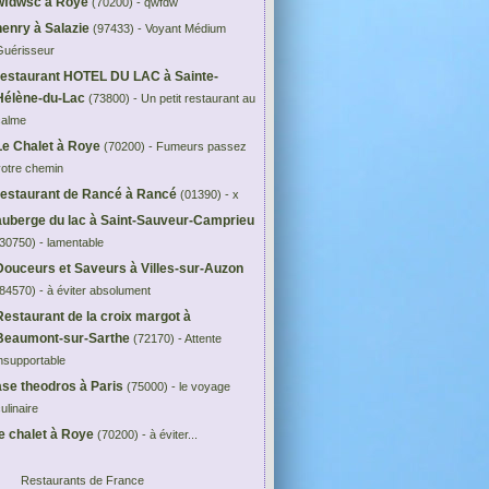
wfdwsc à Roye
(70200) - qwfdw
henry à Salazie
(97433) - Voyant Médium
Guérisseur
restaurant HOTEL DU LAC à Sainte-
Hélène-du-Lac
(73800) - Un petit restaurant au
calme
Le Chalet à Roye
(70200) - Fumeurs passez
votre chemin
restaurant de Rancé à Rancé
(01390) - x
auberge du lac à Saint-Sauveur-Camprieu
30750) - lamentable
Douceurs et Saveurs à Villes-sur-Auzon
84570) - à éviter absolument
Restaurant de la croix margot à
Beaumont-sur-Sarthe
(72170) - Attente
nsupportable
ase theodros à Paris
(75000) - le voyage
ulinaire
le chalet à Roye
(70200) - à éviter...
Restaurants de France