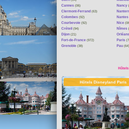
Cannes
Nancy
(06)
(
Clermont-Ferrand
Nanter
(63)
Colombes
Nante
(92)
Courbevoie
Nice
(92)
(0
Créteil
Nîmes
(94)
(
Dijon
Orléan
(21)
Fort-de-France
Paris
(972)
(7
Grenoble
Pau
(38)
(64
Hôtels
Hôtels Disneyland Paris