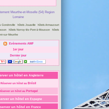
tement Meurthe-et-Moselle (54) Region
Lorraine
s Gondreville
hôtels Jouaville
hôtels Armaucourt
usson
hôtels Norroy-lès-Pont-à-Mousson
hôtels
ont-sur-Meurthe
Evènements AWF
1er jour
Dernier jour
erver un hôtel en
Angleterre
Brésil
Réserver un hôtel au
Portugal
Réserver un hôtel au
erver un hôtel en
Espagne
server un hôtel en
France