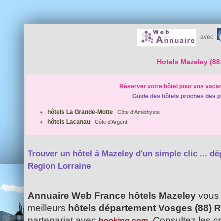
avec
Hotels Mazeley (88
Réserver votre hôtel pour vos vaca
Guide des hôtels proches des p
hôtels La Grande-Motte
Côte d'Améthyste
hôtels Lacanau
Côte d'Argent
Trouver un hôtel à Mazeley d'un simple clic ...
dé
Region Lorraine
Annuaire Web France hôtels Mazeley
vous 
meilleurs
hôtels département Vosges (88) 
partenariat avec
. Consultez les c
booking.com