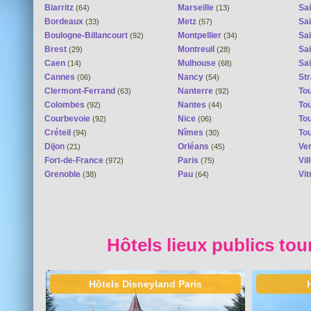
Biarritz
Marseille
Sai
(64)
(13)
Bordeaux
Metz
Sa
(33)
(57)
Boulogne-Billancourt
Montpellier
Sa
(92)
(34)
Brest
Montreuil
Sa
(29)
(28)
Caen
Mulhouse
Sai
(14)
(68)
Cannes
Nancy
St
(06)
(54)
Clermont-Ferrand
Nanterre
To
(63)
(92)
Colombes
Nantes
To
(92)
(44)
Courbevoie
Nice
To
(92)
(06)
Créteil
Nîmes
To
(94)
(30)
Dijon
Orléans
Ver
(21)
(45)
Fort-de-France
Paris
Vi
(972)
(75)
Grenoble
Pau
Vit
(38)
(64)
Hôtels lieux publics tou
Hôtels Disneyland Paris