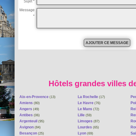
Sujet *
Message
*
Hôtels grandes villes d
Aix-en-Provence
La Rochelle
Pe
(13)
(17)
Amiens
Le Havre
Poi
(80)
(76)
Angers
Le Mans
Re
(49)
(72)
Antibes
Lille
Re
(06)
(59)
Argenteuil
Limoges
Ro
(95)
(87)
Avignon
Lourdes
Ro
(84)
(65)
Besançon
Lyon
Sai
(25)
(69)