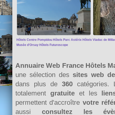
Hôtels Centre Pompidou
Hôtels Parc Astérix
Hôtels Viaduc de Milla
Musée d'Orsay
Hôtels Futuroscope
Annuaire Web France Hôtels M
une sélection des
sites web d
dans plus de
360
catégories. 
totalement
gratuite
et les
lie
permettent d'accroître
votre réf
aussi
consultez les évè