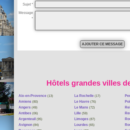
Sujet *
Message
*
Hôtels grandes villes d
Aix-en-Provence
La Rochelle
Pe
(13)
(17)
Amiens
Le Havre
Poi
(80)
(76)
Angers
Le Mans
Re
(49)
(72)
Antibes
Lille
Re
(06)
(59)
Argenteuil
Limoges
Ro
(95)
(87)
Avignon
Lourdes
Ro
(84)
(65)