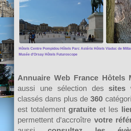
Hôtels Centre Pompidou
Hôtels Parc Astérix
Hôtels Viaduc de Milla
Musée d'Orsay
Hôtels Futuroscope
Annuaire Web France Hôtels M
aussi une sélection des
sites
classés dans plus de
360
catégori
est totalement
gratuite
et les
li
permettent d'accroître
votre réf
aussi
consultez les évè