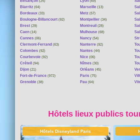
Besançon
Lyon
Sai
(25)
(69)
Biarritz
Marseille
Sai
(64)
(13)
Bordeaux
Metz
Sa
(33)
(57)
Boulogne-Billancourt
Montpellier
Sa
(92)
(34)
Brest
Montreuil
Sa
(29)
(28)
Caen
Mulhouse
Sai
(14)
(68)
Cannes
Nancy
St
(06)
(54)
Clermont-Ferrand
Nanterre
To
(63)
(92)
Colombes
Nantes
To
(92)
(44)
Courbevoie
Nice
To
(92)
(06)
Créteil
Nîmes
To
(94)
(30)
Dijon
Orléans
Ver
(21)
(45)
Fort-de-France
Paris
Vi
(972)
(75)
Grenoble
Pau
Vit
(38)
(64)
Hôtels lieux publics tou
Hôtels Disneyland Paris