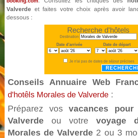
. Consultez les critiques des
hôt
booking.com
Valverde
et faites votre choix après avoir lan
dessous :
Recherche d'hôtels
Destination
Date d'arrivée
Date de départ
Je n'ai pas de dates de séjour précises
RECHERCH
Conseils Annuaire Web Fra
:
d'hotêls Morales de Valverde
Préparez vos
vacances pour
Valverde
ou votre
voyage d'
Morales de Valverde
2 ou 3 moi