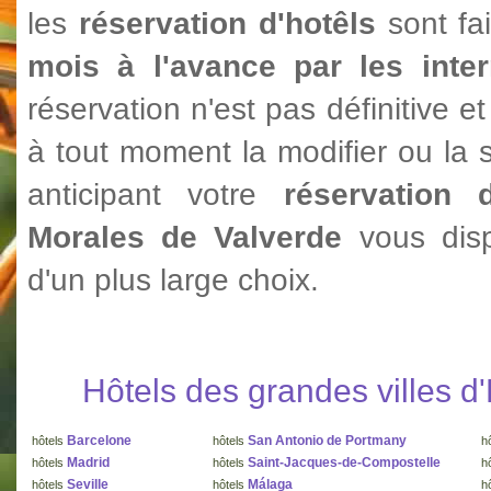
les
réservation d'hotêls
sont fa
mois à l'avance par les inte
réservation n'est pas définitive 
à tout moment la modifier ou la 
anticipant votre
réservation 
Morales de Valverde
vous dis
d'un plus large choix.
Hôtels des grandes villes 
Barcelone
San Antonio de Portmany
hôtels
hôtels
h
Madrid
Saint-Jacques-de-Compostelle
hôtels
hôtels
h
Seville
Málaga
hôtels
hôtels
h