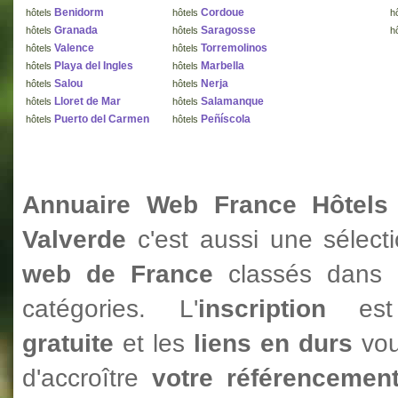
Benidorm
Cordoue
hôtels
hôtels
h
Granada
Saragosse
hôtels
hôtels
h
Valence
Torremolinos
hôtels
hôtels
Playa del Ingles
Marbella
hôtels
hôtels
Salou
Nerja
hôtels
hôtels
Lloret de Mar
Salamanque
hôtels
hôtels
Puerto del Carmen
Peñíscola
hôtels
hôtels
Annuaire Web France Hôtels
Valverde
c'est aussi une sélec
web de France
classés dans
catégories. L'
inscription
est 
gratuite
et les
liens en durs
vo
d'accroître
votre référencemen