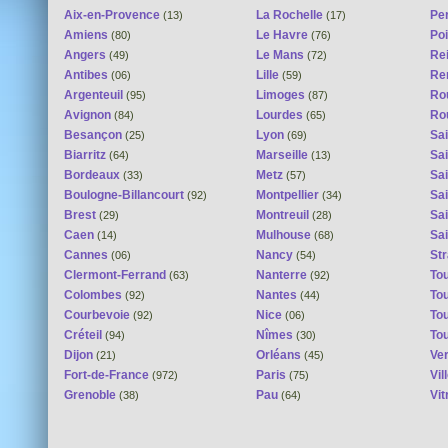
Aix-en-Provence
La Rochelle
Pe
(13)
(17)
Amiens
Le Havre
Poi
(80)
(76)
Angers
Le Mans
Re
(49)
(72)
Antibes
Lille
Re
(06)
(59)
Argenteuil
Limoges
Ro
(95)
(87)
Avignon
Lourdes
Ro
(84)
(65)
Besançon
Lyon
Sai
(25)
(69)
Biarritz
Marseille
Sai
(64)
(13)
Bordeaux
Metz
Sa
(33)
(57)
Boulogne-Billancourt
Montpellier
Sa
(92)
(34)
Brest
Montreuil
Sa
(29)
(28)
Caen
Mulhouse
Sai
(14)
(68)
Cannes
Nancy
St
(06)
(54)
Clermont-Ferrand
Nanterre
To
(63)
(92)
Colombes
Nantes
To
(92)
(44)
Courbevoie
Nice
To
(92)
(06)
Créteil
Nîmes
To
(94)
(30)
Dijon
Orléans
Ver
(21)
(45)
Fort-de-France
Paris
Vi
(972)
(75)
Grenoble
Pau
Vit
(38)
(64)