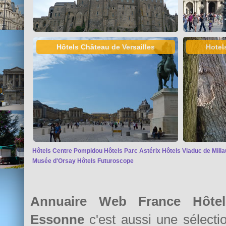
Hôtels Château de Versailles
Hotel
Hôtels Centre Pompidou
Hôtels Parc Astérix
Hôtels Viaduc de Milla
Musée d'Orsay
Hôtels Futuroscope
Annuaire Web France Hôtel
Essonne
c'est aussi une sélect