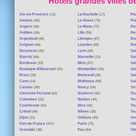
Hôtels grandes villes d
Aix-en-Provence
La Rochelle
Pe
(13)
(17)
Amiens
Le Havre
Poi
(80)
(76)
Angers
Le Mans
Re
(49)
(72)
Antibes
Lille
Re
(06)
(59)
Argenteuil
Limoges
Ro
(95)
(87)
Avignon
Lourdes
Ro
(84)
(65)
Besançon
Lyon
Sai
(25)
(69)
Biarritz
Marseille
Sai
(64)
(13)
Bordeaux
Metz
Sa
(33)
(57)
Boulogne-Billancourt
Montpellier
Sa
(92)
(34)
Brest
Montreuil
Sa
(29)
(28)
Caen
Mulhouse
Sai
(14)
(68)
Cannes
Nancy
St
(06)
(54)
Clermont-Ferrand
Nanterre
To
(63)
(92)
Colombes
Nantes
To
(92)
(44)
Courbevoie
Nice
To
(92)
(06)
Créteil
Nîmes
To
(94)
(30)
Dijon
Orléans
Ver
(21)
(45)
Fort-de-France
Paris
Vi
(972)
(75)
Grenoble
Pau
Vit
(38)
(64)