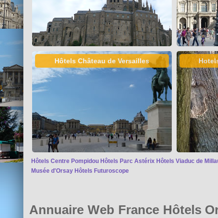
Hôtels Château de Versailles
Hotel
Hôtels Centre Pompidou
Hôtels Parc Astérix
Hôtels Viaduc de Milla
Musée d'Orsay
Hôtels Futuroscope
Annuaire Web France Hôtels O