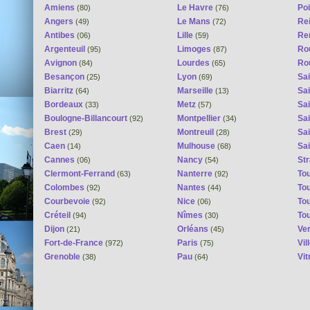
Amiens
Le Havre
Poi
(80)
(76)
Angers
Le Mans
Re
(49)
(72)
Antibes
Lille
Re
(06)
(59)
Argenteuil
Limoges
Ro
(95)
(87)
Avignon
Lourdes
Ro
(84)
(65)
Besançon
Lyon
Sai
(25)
(69)
Biarritz
Marseille
Sai
(64)
(13)
Bordeaux
Metz
Sa
(33)
(57)
Boulogne-Billancourt
Montpellier
Sa
(92)
(34)
Brest
Montreuil
Sa
(29)
(28)
Caen
Mulhouse
Sai
(14)
(68)
Cannes
Nancy
St
(06)
(54)
Clermont-Ferrand
Nanterre
To
(63)
(92)
Colombes
Nantes
To
(92)
(44)
Courbevoie
Nice
To
(92)
(06)
Créteil
Nîmes
To
(94)
(30)
Dijon
Orléans
Ver
(21)
(45)
Fort-de-France
Paris
Vi
(972)
(75)
Grenoble
Pau
Vit
(38)
(64)