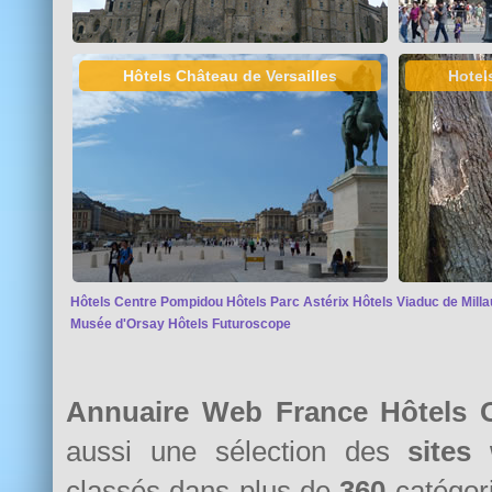
Hôtels Château de Versailles
Hotel
Hôtels Centre Pompidou
Hôtels Parc Astérix
Hôtels Viaduc de Milla
Musée d'Orsay
Hôtels Futuroscope
Annuaire Web France Hôtels 
aussi une sélection des
sites
classés dans plus de
360
catégori