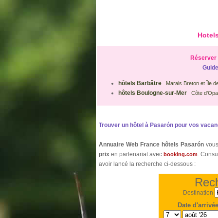
Hotels
Réserver 
Guide
hôtels Barbâtre
Marais Breton et Île d
hôtels Boulogne-sur-Mer
Côte d'Opa
Trouver un hôtel à Pasarón pour vos vacanc
Annuaire Web France hôtels Pasarón
vous
prix
en partenariat avec
. Consu
booking.com
avoir lancé la recherche ci-dessous :
Rech
Destination
Date d'arrivé