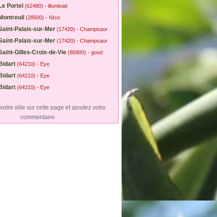
Le Portel
(62480) - illuminati
Montreuil
(28500) - NIce
Saint-Palais-sur-Mer
(17420) - Champsaur
Saint-Palais-sur-Mer
(17420) - Champsaur
Saint-Gilles-Croix-de-Vie
(85800) - good
Bidart
(64210) - Eye
Bidart
(64210) - Eye
Bidart
(64210) - Eye
otre ville sur cette page et ajoutez votre
commentaire