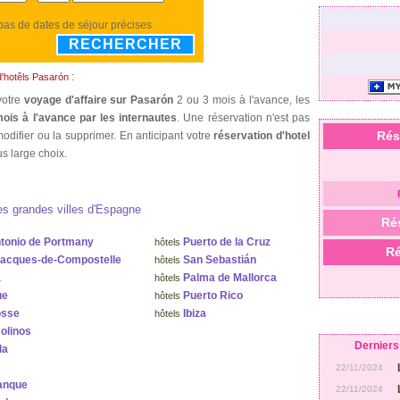
 pas de dates de séjour précises
RECHERCHER
:
d'hotêls Pasarón
votre
voyage d'affaire sur Pasarón
2 ou 3 mois à l'avance, les
ois à l'avance par les internautes
. Une réservation n'est pas
Rés
odifier ou la supprimer. En anticipant votre
réservation d'hotel
s large choix.
es grandes villes d'Espagne
Ré
tonio de Portmany
Puerto de la Cruz
hôtels
Ré
Jacques-de-Compostelle
San Sebastián
hôtels
a
Palma de Mallorca
hôtels
ue
Puerto Rico
hôtels
osse
Ibiza
hôtels
olinos
Derniers 
la
22/11/2024
anque
22/11/2024