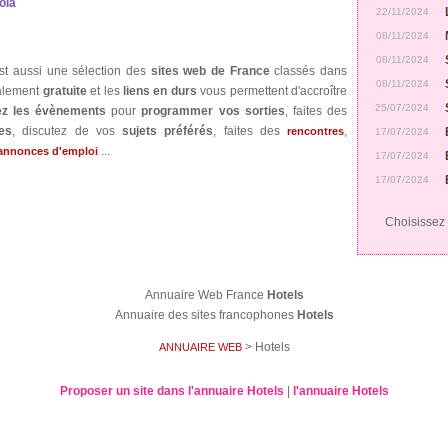
ola
22/11/2024
08/11/2024
08/11/2024
st aussi une sélection des
sites web de France
classés dans
08/11/2024
talement
gratuite
et les
liens en durs
vous permettent d'accroître
25/07/2024
ez les évènements
pour
programmer vos sorties
, faites des
es
, discutez de vos
sujets préférés
, faites des
,
rencontres
17/07/2024
...
annonces d'emploi
17/07/2024
17/07/2024
Choisissez v
Annuaire Web France
Hotels
Annuaire des sites francophones
Hotels
> Hotels
ANNUAIRE WEB
Proposer un site dans l'annuaire Hotels
|
l'annuaire Hotels