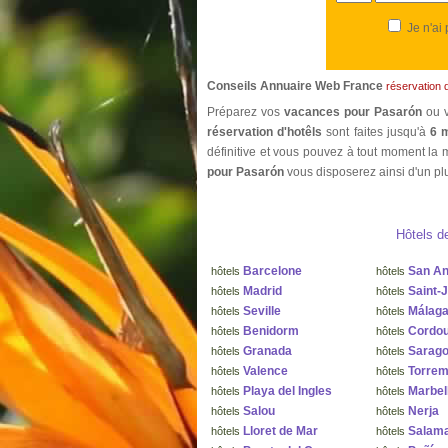
Je n'ai
Conseils Annuaire Web France
réservation 
Préparez vos
vacances pour Pasarón
ou 
réservation d'hotêls
sont faites jusqu'à
6 m
définitive et vous pouvez à tout moment la m
pour Pasarón
vous disposerez ainsi d'un plu
Hôtels d
Barcelone
San An
hôtels
hôtels
Madrid
Saint-
hôtels
hôtels
Seville
Málag
hôtels
hôtels
Benidorm
Cordo
hôtels
hôtels
Granada
Sarag
hôtels
hôtels
Valence
Torrem
hôtels
hôtels
Playa del Ingles
Marbel
hôtels
hôtels
Salou
Nerja
hôtels
hôtels
Lloret de Mar
Salam
hôtels
hôtels