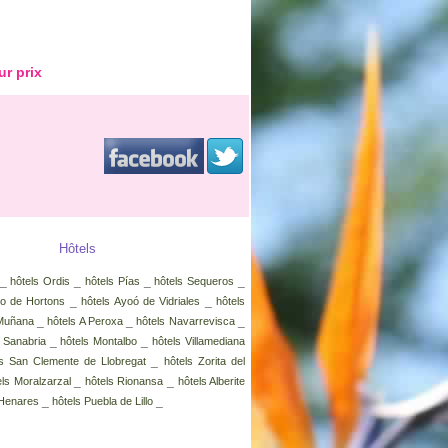
ur prix
Hôtels
_
_
_
_
hôtels Ordis
hôtels Pías
hôtels Sequeros
_
_
zo de Hortons
hôtels Ayoó de Vidriales
hôtels
_
_
_
 Muñana
hôtels A Peroxa
hôtels Navarrevisca
_
_
e Sanabria
hôtels Montalbo
hôtels Villamediana
_
ls San Clemente de Llobregat
hôtels Zorita del
_
_
els Moralzarzal
hôtels Rionansa
hôtels Alberite
_
_
 Henares
hôtels Puebla de Lillo