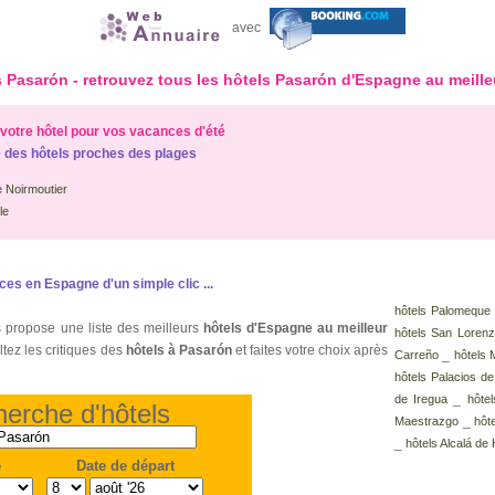
avec
 Pasarón - retrouvez tous les hôtels Pasarón d'Espagne au meille
votre hôtel pour vos vacances d'été
 des hôtels proches des plages
e Noirmoutier
le
es en Espagne d'un simple clic ...
hôtels Palomeque
 propose une liste des meilleurs
hôtels d'Espagne au meilleur
hôtels San Loren
ltez les critiques des
hôtels à Pasarón
et faites votre choix après
_
Carreño
hôtels
hôtels Palacios d
_
de Iregua
hôte
erche d'hôtels
_
Maestrazgo
hôt
_
hôtels Alcalá de
e
Date de départ