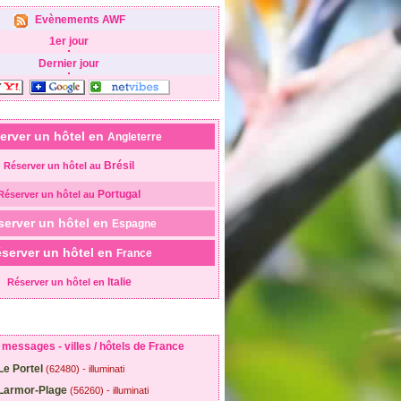
Evènements AWF
1er jour
Dernier jour
erver un hôtel en
Angleterre
Brésil
Réserver un hôtel au
Portugal
Réserver un hôtel au
server un hôtel en
Espagne
server un hôtel en
France
Italie
Réserver un hôtel en
messages - villes / hôtels de France
Le Portel
(62480) - illuminati
Larmor-Plage
(56260) - illuminati