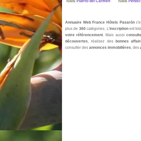
Puerto del Carmen
Peñísc
hôtels
hôtels
Annuaire Web France Hôtels Pasarón
c'e
plus de
360
catégories. L'
inscription
est to
votre référencement
. Mais aussi
consult
découvertes
, réalisez des
bonnes affair
consulter des
annonces immobilières
, des