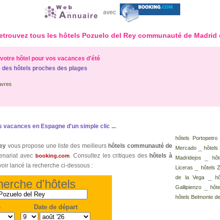
avec
retrouvez tous les hôtels Pozuelo del Rey communauté de Madrid 
votre hôtel pour vos vacances d'été
 des hôtels proches des plages
avres
s vacances en Espagne d'un simple clic ...
hôtels Portopetro
Rey
vous propose une liste des meilleurs
hôtels communauté de
_
Mercado
hôtels
tenariat avec
. Consultez les critiques des
hôtels à
booking.com
_
Madridejos
hôt
voir lancé la recherche ci-dessous :
_
Liceras
hôtels 
_
de la Vega
h
erche d'hôtels
_
Gallipienzo
hôt
hôtels Belmonte d
e
Date de départ