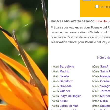
Je n'ai
Conseils Annuaire Web France
réservation 
Préparez vos
vacances pour Pozuelo del 
l'avance, les
réservation d'hotêls
sont f
réservation n'est pas définitive et vous pouv
réservation d'hotel pour Pozuelo del Rey
v
Hôtels d
Barcelone
San An
hôtels
hôtels
Madrid
Saint-
hôtels
hôtels
Seville
Málag
hôtels
hôtels
Benidorm
Cordo
hôtels
hôtels
Granada
Sarag
hôtels
hôtels
Valence
Torrem
hôtels
hôtels
Playa del Ingles
Marbel
hôtels
hôtels
Salou
Nerja
hôtels
hôtels
Lloret de Mar
Salam
hôtels
hôtels