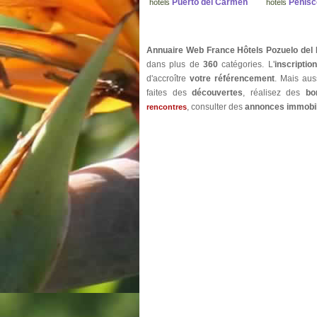
Puerto del Carmen
Peñísc
hôtels
hôtels
Annuaire Web France Hôtels Pozuelo del
dans plus de
360
catégories. L'
inscription
d'accroître
votre référencement
. Mais au
faites des
découvertes
, réalisez des
bo
, consulter des
annonces immobil
rencontres