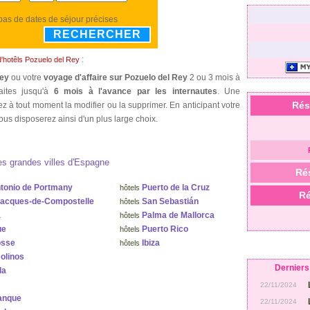
 pas de dates de séjour précises
RECHERCHER
:
d'hotêls Pozuelo del Rey
Rey
ou votre
voyage d'affaire sur Pozuelo del Rey
2 ou 3 mois à
aites jusqu'à
6 mois à l'avance par les internautes
. Une
Rés
ez à tout moment la modifier ou la supprimer. En anticipant votre
ous disposerez ainsi d'un plus large choix.
es grandes villes d'Espagne
Ré
tonio de Portmany
Puerto de la Cruz
hôtels
Ré
Jacques-de-Compostelle
San Sebastián
hôtels
a
Palma de Mallorca
hôtels
ue
Puerto Rico
hôtels
osse
Ibiza
hôtels
olinos
Derniers 
la
22/11/2024
anque
22/11/2024