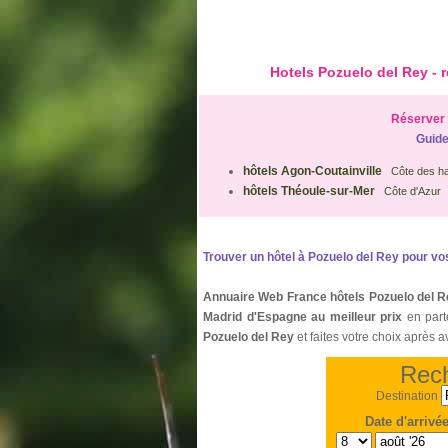
Hotels Pozuelo del Rey - 
Réserver 
Guide
hôtels Agon-Coutainville
Côte des h
hôtels Théoule-sur-Mer
Côte d'Azur
Trouver un hôtel à Pozuelo del Rey pour vo
Annuaire Web France hôtels Pozuelo del 
Madrid d'Espagne au meilleur prix
en par
Pozuelo del Rey
et faites votre choix après a
Rech
Destination
Date d'arrivé