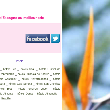
d'Espagne au meilleur prix
Hôtels
_
_
_
hôtels Les
hôtels Albal
hôtels Gumiel de
_
_
 Robregordo
hôtels Palencia de Negrilla
hôtels
_
_
els Castilléjar
hôtels Hoyorredondo
hôtels
_
_
Zafra
hôtels Cala Serena
hôtels San Cristóbal
_
_
ôtels Tous
hôtels Ferreiros (Lugo)
hôtels
_
_
_
els Almonte
hôtels Denia
hôtels Almensilla
_
e Gracián