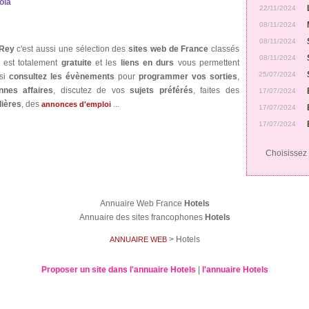
ola
22/11/2024
08/11/2024
08/11/2024
 Rey
c'est aussi une sélection des
sites web de France
classés
08/11/2024
est totalement
gratuite
et les
liens en durs
vous permettent
25/07/2024
ssi
consultez les évènements
pour
programmer vos sorties
,
nnes affaires
, discutez de vos
sujets préférés
, faites des
17/07/2024
ières
, des
...
annonces d'emploi
17/07/2024
17/07/2024
Choisissez v
Annuaire Web France
Hotels
Annuaire des sites francophones
Hotels
> Hotels
ANNUAIRE WEB
Proposer un site dans l'annuaire Hotels
|
l'annuaire Hotels