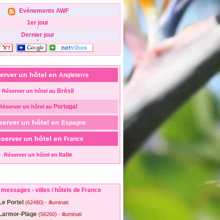
Evènements AWF
1er jour
Dernier jour
erver un hôtel en
Angleterre
Brésil
Réserver un hôtel au
Portugal
Réserver un hôtel au
server un hôtel en
Espagne
server un hôtel en
France
Italie
Réserver un hôtel en
messages - villes / hôtels de France
Le Portel
(62480) - illuminati
Larmor-Plage
(56260) - illuminati