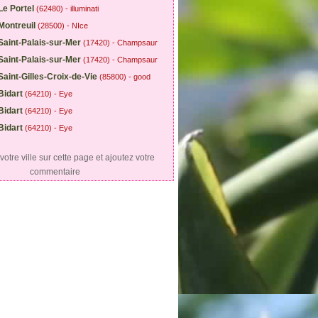
Le Portel
(62480) - illuminati
Montreuil
(28500) - NIce
Saint-Palais-sur-Mer
(17420) - Champsaur
Saint-Palais-sur-Mer
(17420) - Champsaur
Saint-Gilles-Croix-de-Vie
(85800) - good
Bidart
(64210) - Eye
Bidart
(64210) - Eye
Bidart
(64210) - Eye
otre ville sur cette page et ajoutez votre
commentaire