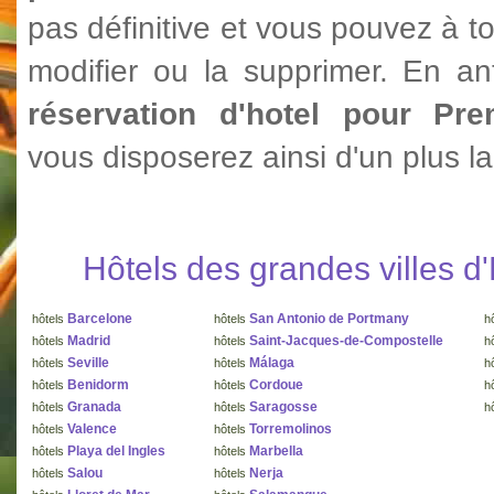
pas définitive et vous pouvez à t
modifier ou la supprimer. En ant
réservation d'hotel pour Pr
vous disposerez ainsi d'un plus la
Hôtels des grandes villes 
Barcelone
San Antonio de Portmany
hôtels
hôtels
h
Madrid
Saint-Jacques-de-Compostelle
hôtels
hôtels
h
Seville
Málaga
hôtels
hôtels
h
Benidorm
Cordoue
hôtels
hôtels
h
Granada
Saragosse
hôtels
hôtels
h
Valence
Torremolinos
hôtels
hôtels
Playa del Ingles
Marbella
hôtels
hôtels
Salou
Nerja
hôtels
hôtels