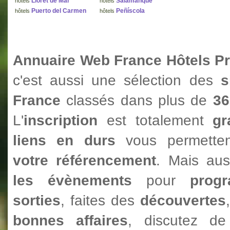
Lloret de Mar
Salamanque
hôtels
hôtels
Puerto del Carmen
Peñíscola
hôtels
hôtels
Annuaire Web France Hôtels P
c'est aussi une sélection des
s
France
classés dans plus de
36
L'
inscription
est totalement
gr
liens en durs
vous permetten
votre référencement
. Mais au
les évènements
pour
prog
sorties
, faites des
découvertes
bonnes affaires
, discutez 