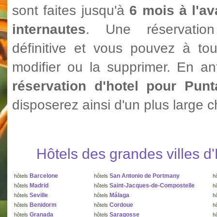
sont faites jusqu'à
6 mois à l'av
internautes
. Une réservatio
définitive et vous pouvez à to
modifier ou la supprimer. En ant
réservation d'hotel pour Pun
disposerez ainsi d'un plus large c
Hôtels des grandes villes 
Barcelone
San Antonio de Portmany
hôtels
hôtels
h
Madrid
Saint-Jacques-de-Compostelle
hôtels
hôtels
h
Seville
Málaga
hôtels
hôtels
h
Benidorm
Cordoue
hôtels
hôtels
h
Granada
Saragosse
hôtels
hôtels
h