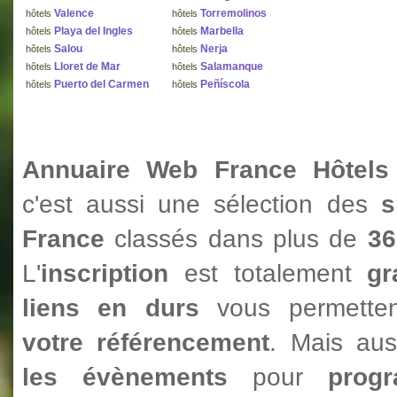
Valence
Torremolinos
hôtels
hôtels
Playa del Ingles
Marbella
hôtels
hôtels
Salou
Nerja
hôtels
hôtels
Lloret de Mar
Salamanque
hôtels
hôtels
Puerto del Carmen
Peñíscola
hôtels
hôtels
Annuaire Web France Hôtels
c'est aussi une sélection des
s
France
classés dans plus de
36
L'
inscription
est totalement
gr
liens en durs
vous permetten
votre référencement
. Mais au
les évènements
pour
prog