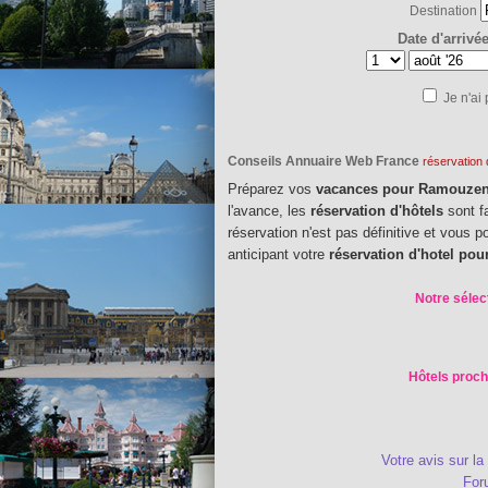
Destination
Date d'arrivé
Je n'ai
Conseils Annuaire Web France
réservation
Préparez vos
vacances pour Ramouze
l'avance, les
réservation d'hôtels
sont f
réservation n'est pas définitive et vous 
anticipant votre
réservation d'hotel p
Notre sélec
Hôtels proch
Votre avis sur la
Fo