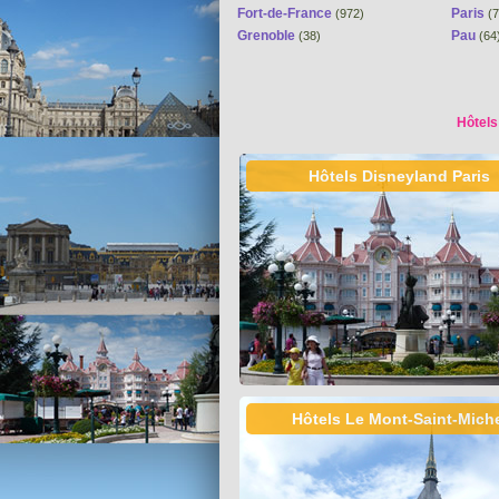
Fort-de-France
Paris
(972)
(7
Grenoble
Pau
(38)
(64
Hôtels
Hôtels Disneyland Paris
Hôtels Le Mont-Saint-Mich