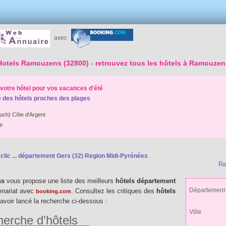
avec
Hotels Ramouzens (32800)
- retrouvez tous les hôtels à Ramouzen
votre hôtel pour vos vacances d'été
 des hôtels proches des plages
uch) Côte d'Argent
e
lic ...
département Gers (32) Region Midi-Pyrénées
Re
ns
vous propose une liste des meilleurs
hôtels département
Département
enariat avec
. Consultez les critiques des
hôtels
booking.com
 avoir lancé la recherche ci-dessous :
Ville
erche d'hôtels