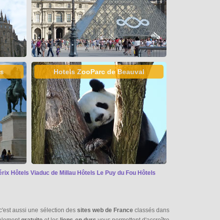
es
Hotels ZooParc de Beauval
érix
Hôtels Viaduc de Millau
Hôtels Le Puy du Fou
Hôtels
c'est aussi une sélection des
sites web de France
classés dans
talement
gratuite
et les
liens en durs
vous permettent d'accroître