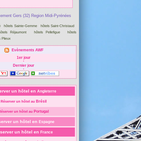
tement Gers (32) Region Midi-Pyrénées
é
hôtels Sainte-Gemme
hôtels Saint-Christaud
hôtels Réjaumont
hôtels Pellefigue
hôtels
s Plieux
Evènements AWF
1er jour
Dernier jour
erver un hôtel en
Angleterre
Brésil
Réserver un hôtel au
Portugal
Réserver un hôtel au
erver un hôtel en
Espagne
server un hôtel en
France