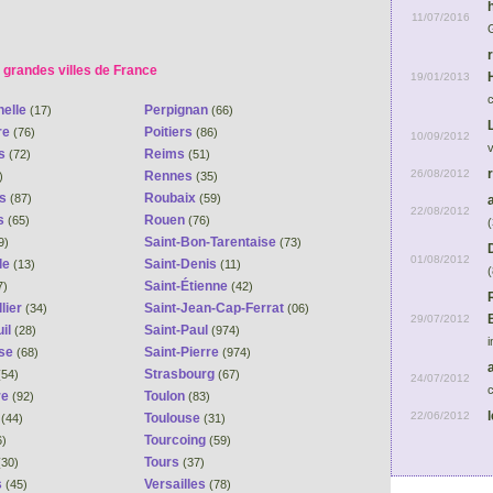
11/07/2016
 grandes villes de France
19/01/2013
helle
Perpignan
(17)
(66)
re
Poitiers
(76)
(86)
10/09/2012
ns
Reims
(72)
(51)
26/08/2012
Rennes
)
(35)
es
Roubaix
(87)
(59)
22/08/2012
s
Rouen
(65)
(76)
(
Saint-Bon-Tarentaise
9)
(73)
01/08/2012
le
Saint-Denis
(13)
(11)
(
Saint-Étienne
7)
(42)
lier
Saint-Jean-Cap-Ferrat
(34)
(06)
29/07/2012
il
Saint-Paul
(28)
(974)
i
se
Saint-Pierre
(68)
(974)
Strasbourg
54)
(67)
24/07/2012
c
re
Toulon
(92)
(83)
22/06/2012
s
Toulouse
(44)
(31)
Tourcoing
6)
(59)
Tours
30)
(37)
s
Versailles
(45)
(78)