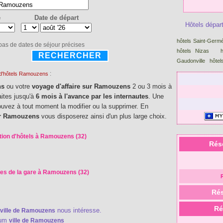
e
Date de départ
Hôtels dépar
hôtels Saint-Germ
 pas de dates de séjour précises
hôtels Nizas
RECHERCHER
Gaudonville
hôtel
:
 d'hôtels Ramouzens
ns
ou votre
voyage d'affaire sur Ramouzens
2 ou 3 mois à
aites jusqu'à
6 mois à l'avance par les internautes
. Une
pouvez à tout moment la modifier ou la supprimer. En
our Ramouzens
vous disposerez ainsi d'un plus large choix.
tion d'hôtels à Ramouzens (32)
Rés
es de la gare à Ramouzens (32)
Rés
Ré
nous intéresse.
ville de Ramouzens
rum
ville de Ramouzens