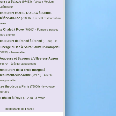
henry à Salazie
(97433) - Voyant Médium
Guérisseur
restaurant HOTEL DU LAC à Sainte-
Hélène-du-Lac
(73800) - Un petit restaurant au
calme
Le Chalet à Roye
(70200) - Fumeurs passez
votre chemin
restaurant de Rancé à Rancé
(01390) - x
auberge du lac à Saint-Sauveur-Camprieu
30750) - lamentable
Douceurs et Saveurs à Villes-sur-Auzon
84570) - à éviter absolument
Restaurant de la croix margot à
Beaumont-sur-Sarthe
(72170) - Attente
nsupportable
ase theodros à Paris
(75000) - le voyage
ulinaire
le chalet à Roye
(70200) - à éviter...
Restaurants de France