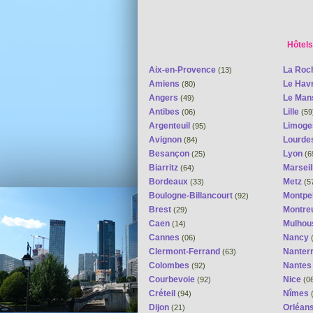
Hôtels
Aix-en-Provence
La Roc
(13)
Amiens
Le Hav
(80)
Angers
Le Ma
(49)
Antibes
Lille
(06)
(59
Argenteuil
Limog
(95)
Avignon
Lourde
(84)
Besançon
Lyon
(25)
(6
Biarritz
Marseil
(64)
Bordeaux
Metz
(33)
(5
Boulogne-Billancourt
Montpel
(92)
Brest
Montreu
(29)
Caen
Mulhou
(14)
Cannes
Nancy
(06)
(
Clermont-Ferrand
Nanter
(63)
Colombes
Nante
(92)
Courbevoie
Nice
(92)
(0
Créteil
Nîmes
(94)
(
Dijon
Orléan
(21)