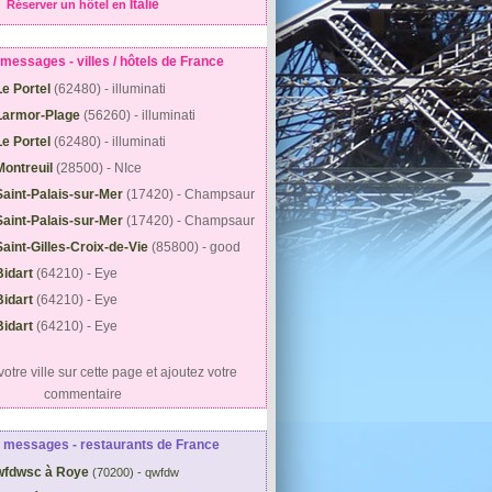
Italie
Réserver un hôtel en
messages - villes / hôtels de France
Le Portel
(62480) - illuminati
Larmor-Plage
(56260) - illuminati
Le Portel
(62480) - illuminati
Montreuil
(28500) - NIce
Saint-Palais-sur-Mer
(17420) - Champsaur
Saint-Palais-sur-Mer
(17420) - Champsaur
Saint-Gilles-Croix-de-Vie
(85800) - good
Bidart
(64210) - Eye
Bidart
(64210) - Eye
Bidart
(64210) - Eye
otre ville sur cette page et ajoutez votre
commentaire
 messages - restaurants de France
wfdwsc à Roye
(70200) - qwfdw