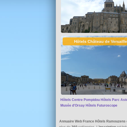
Hôtels Château de Versaill
Hôtels Centre Pompidou
Hôtels Parc Ast
Musée d'Orsay
Hôtels Futuroscope
Annuaire Web France Hôtels Ramouzens
plus de
360
catégories. L'
inscription
est to