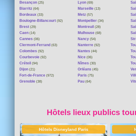
Besançon
Lyon
Sai
(25)
(69)
Biarritz
Marseille
Sai
(64)
(13)
Bordeaux
Metz
Sa
(33)
(57)
Boulogne-Billancourt
Montpellier
Sa
(92)
(34)
Brest
Montreuil
Sa
(29)
(28)
Caen
Mulhouse
Sai
(14)
(68)
Cannes
Nancy
St
(06)
(54)
Clermont-Ferrand
Nanterre
To
(63)
(92)
Colombes
Nantes
To
(92)
(44)
Courbevoie
Nice
To
(92)
(06)
Créteil
Nîmes
To
(94)
(30)
Dijon
Orléans
Ver
(21)
(45)
Fort-de-France
Paris
Vi
(972)
(75)
Grenoble
Pau
Vit
(38)
(64)
Hôtels lieux publics tou
Hôtels Disneyland Paris