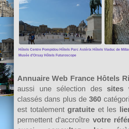
Hôtels Centre Pompidou
Hôtels Parc Astérix
Hôtels Viaduc de Milla
Musée d'Orsay
Hôtels Futuroscope
Annuaire Web France Hôtels R
aussi une sélection des
sites
classés dans plus de
360
catégori
est totalement
gratuite
et les
li
permettent d'accroître
votre réf