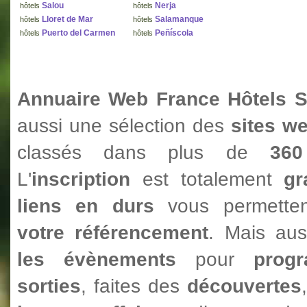
Salou
Nerja
hôtels
hôtels
Lloret de Mar
Salamanque
hôtels
hôtels
Puerto del Carmen
Peñíscola
hôtels
hôtels
Annuaire Web France Hôtels S
aussi une sélection des
sites w
classés dans plus de
360
L'
inscription
est totalement
gr
liens en durs
vous permetten
votre référencement
. Mais au
les évènements
pour
prog
sorties
, faites des
découvertes