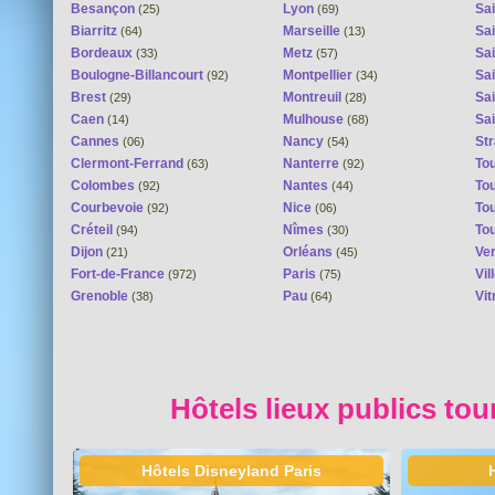
Besançon
Lyon
Sai
(25)
(69)
Biarritz
Marseille
Sai
(64)
(13)
Bordeaux
Metz
Sa
(33)
(57)
Boulogne-Billancourt
Montpellier
Sa
(92)
(34)
Brest
Montreuil
Sa
(29)
(28)
Caen
Mulhouse
Sai
(14)
(68)
Cannes
Nancy
St
(06)
(54)
Clermont-Ferrand
Nanterre
To
(63)
(92)
Colombes
Nantes
To
(92)
(44)
Courbevoie
Nice
To
(92)
(06)
Créteil
Nîmes
To
(94)
(30)
Dijon
Orléans
Ver
(21)
(45)
Fort-de-France
Paris
Vi
(972)
(75)
Grenoble
Pau
Vit
(38)
(64)
Hôtels lieux publics tou
Hôtels Disneyland Paris