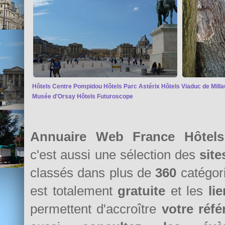
Hôtels Centre Pompidou
Hôtels Parc Astérix
Hôtels Viaduc de Milla
Musée d'Orsay
Hôtels Futuroscope
Annuaire Web France Hôtels
c'est aussi une sélection des
sit
classés dans plus de
360
catégori
est totalement
gratuite
et les
li
permettent d'accroître
votre réf