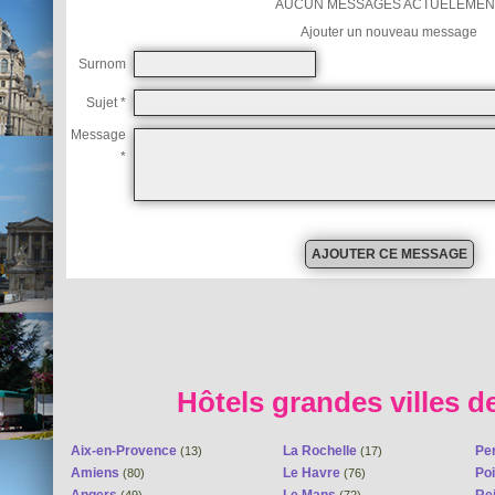
AUCUN MESSAGES ACTUELEMEN
Ajouter un nouveau message
Surnom
Sujet *
Message
*
Hôtels grandes villes d
Aix-en-Provence
La Rochelle
Pe
(13)
(17)
Amiens
Le Havre
Poi
(80)
(76)
Angers
Le Mans
Re
(49)
(72)