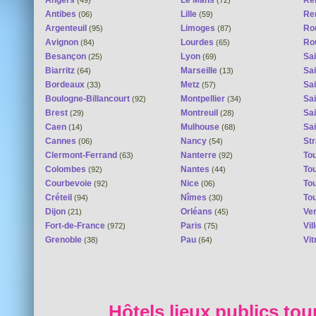
Antibes
Lille
Re
(06)
(59)
Argenteuil
Limoges
Ro
(95)
(87)
Avignon
Lourdes
Ro
(84)
(65)
Besançon
Lyon
Sai
(25)
(69)
Biarritz
Marseille
Sai
(64)
(13)
Bordeaux
Metz
Sa
(33)
(57)
Boulogne-Billancourt
Montpellier
Sa
(92)
(34)
Brest
Montreuil
Sa
(29)
(28)
Caen
Mulhouse
Sai
(14)
(68)
Cannes
Nancy
St
(06)
(54)
Clermont-Ferrand
Nanterre
To
(63)
(92)
Colombes
Nantes
To
(92)
(44)
Courbevoie
Nice
To
(92)
(06)
Créteil
Nîmes
To
(94)
(30)
Dijon
Orléans
Ver
(21)
(45)
Fort-de-France
Paris
Vi
(972)
(75)
Grenoble
Pau
Vit
(38)
(64)
Hôtels lieux publics tou