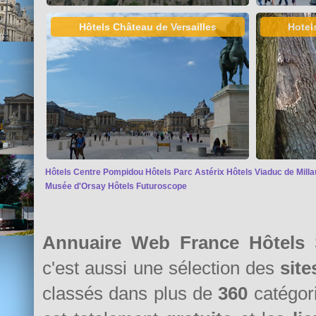
Hôtels Château de Versailles
Hotel
Hôtels Centre Pompidou
Hôtels Parc Astérix
Hôtels Viaduc de Milla
Musée d'Orsay
Hôtels Futuroscope
Annuaire Web France Hôtels 
c'est aussi une sélection des
sit
classés dans plus de
360
catégori