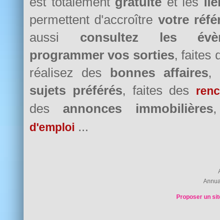
est totalement
gratuite
et les
li
permettent d'accroître
votre réf
aussi
consultez les évè
programmer vos sorties
, faites
réalisez des
bonnes affaires
,
sujets préférés
, faites des
renc
des
annonces immobilières
...
d'emploi
Annua
Proposer un sit