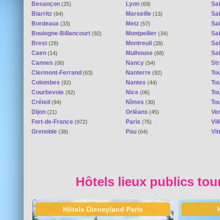
Besançon
Lyon
Sai
(25)
(69)
Biarritz
Marseille
Sai
(64)
(13)
Bordeaux
Metz
Sa
(33)
(57)
Boulogne-Billancourt
Montpellier
Sa
(92)
(34)
Brest
Montreuil
Sa
(29)
(28)
Caen
Mulhouse
Sai
(14)
(68)
Cannes
Nancy
St
(06)
(54)
Clermont-Ferrand
Nanterre
To
(63)
(92)
Colombes
Nantes
To
(92)
(44)
Courbevoie
Nice
To
(92)
(06)
Créteil
Nîmes
To
(94)
(30)
Dijon
Orléans
Ver
(21)
(45)
Fort-de-France
Paris
Vi
(972)
(75)
Grenoble
Pau
Vit
(38)
(64)
Hôtels lieux publics tou
Hôtels Disneyland Paris