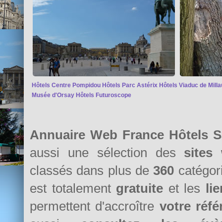
Hôtels Centre Pompidou
Hôtels Parc Astérix
Hôtels Viaduc de Milla
Musée d'Orsay
Hôtels Futuroscope
Annuaire Web France Hôtels S
aussi une sélection des
sites
classés dans plus de
360
catégori
est totalement
gratuite
et les
li
permettent d'accroître
votre réf