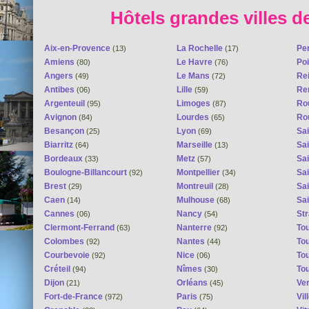
Hôtels grandes villes d
Aix-en-Provence
La Rochelle
Pe
(13)
(17)
Amiens
Le Havre
Poi
(80)
(76)
Angers
Le Mans
Re
(49)
(72)
Antibes
Lille
Re
(06)
(59)
Argenteuil
Limoges
Ro
(95)
(87)
Avignon
Lourdes
Ro
(84)
(65)
Besançon
Lyon
Sai
(25)
(69)
Biarritz
Marseille
Sai
(64)
(13)
Bordeaux
Metz
Sa
(33)
(57)
Boulogne-Billancourt
Montpellier
Sa
(92)
(34)
Brest
Montreuil
Sa
(29)
(28)
Caen
Mulhouse
Sai
(14)
(68)
Cannes
Nancy
St
(06)
(54)
Clermont-Ferrand
Nanterre
To
(63)
(92)
Colombes
Nantes
To
(92)
(44)
Courbevoie
Nice
To
(92)
(06)
Créteil
Nîmes
To
(94)
(30)
Dijon
Orléans
Ver
(21)
(45)
Fort-de-France
Paris
Vi
(972)
(75)