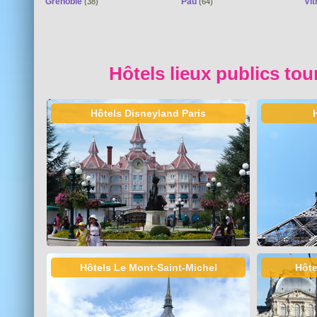
Grenoble
Pau
Vit
(38)
(64)
Hôtels lieux publics tou
Hôtels Disneyland Paris
Hôtels Le Mont-Saint-Michel
Hôte