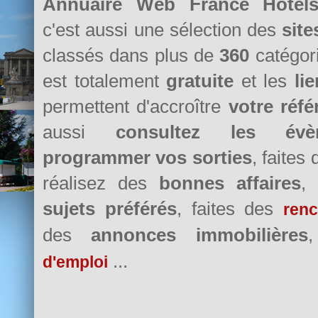
Annuaire Web France Hôtels 
c'est aussi une sélection des
sit
classés dans plus de
360
catégori
est totalement
gratuite
et les
li
permettent d'accroître
votre réf
aussi
consultez les évè
programmer vos sorties
, faites
réalisez des
bonnes affaires
,
sujets préférés
, faites des
renc
des
annonces immobilières
...
d'emploi