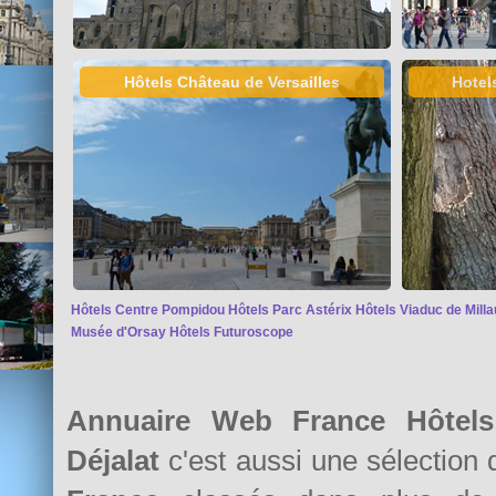
Hôtels Château de Versailles
Hotel
Hôtels Centre Pompidou
Hôtels Parc Astérix
Hôtels Viaduc de Milla
Musée d'Orsay
Hôtels Futuroscope
Annuaire Web France Hôtels S
Déjalat
c'est aussi une sélection