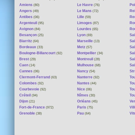
Amiens
Le Havre
Poi
(80)
(76)
Angers
Le Mans
Re
(49)
(72)
Antibes
Lille
Re
(06)
(59)
Argenteuil
Limoges
Ro
(95)
(87)
Avignon
Lourdes
Ro
(84)
(65)
Besançon
Lyon
Sai
(25)
(69)
Biarritz
Marseille
Sai
(64)
(13)
Bordeaux
Metz
Sa
(33)
(57)
Boulogne-Billancourt
Montpellier
Sa
(92)
(34)
Brest
Montreuil
Sa
(29)
(28)
Caen
Mulhouse
Sai
(14)
(68)
Cannes
Nancy
St
(06)
(54)
Clermont-Ferrand
Nanterre
To
(63)
(92)
Colombes
Nantes
To
(92)
(44)
Courbevoie
Nice
To
(92)
(06)
Créteil
Nîmes
To
(94)
(30)
Dijon
Orléans
Ver
(21)
(45)
Fort-de-France
Paris
Vi
(972)
(75)
Grenoble
Pau
Vit
(38)
(64)