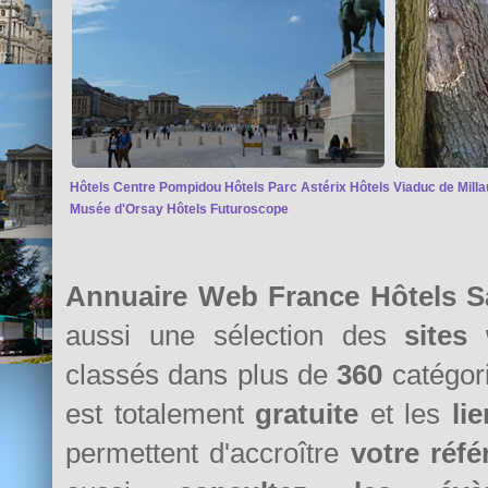
Hôtels Centre Pompidou
Hôtels Parc Astérix
Hôtels Viaduc de Milla
Musée d'Orsay
Hôtels Futuroscope
Annuaire Web France Hôtels S
aussi une sélection des
sites
classés dans plus de
360
catégori
est totalement
gratuite
et les
li
permettent d'accroître
votre réf