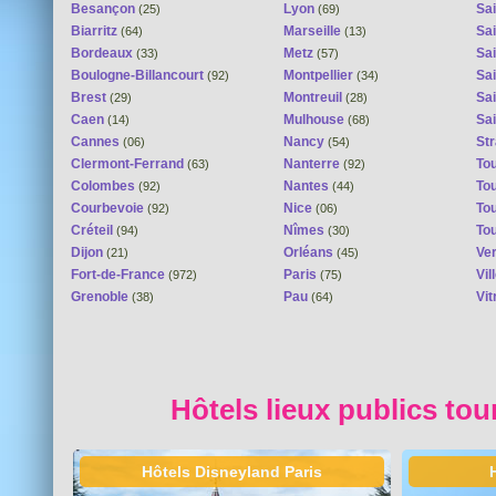
Besançon
Lyon
Sai
(25)
(69)
Biarritz
Marseille
Sai
(64)
(13)
Bordeaux
Metz
Sa
(33)
(57)
Boulogne-Billancourt
Montpellier
Sa
(92)
(34)
Brest
Montreuil
Sa
(29)
(28)
Caen
Mulhouse
Sai
(14)
(68)
Cannes
Nancy
St
(06)
(54)
Clermont-Ferrand
Nanterre
To
(63)
(92)
Colombes
Nantes
To
(92)
(44)
Courbevoie
Nice
To
(92)
(06)
Créteil
Nîmes
To
(94)
(30)
Dijon
Orléans
Ver
(21)
(45)
Fort-de-France
Paris
Vi
(972)
(75)
Grenoble
Pau
Vit
(38)
(64)
Hôtels lieux publics tou
Hôtels Disneyland Paris