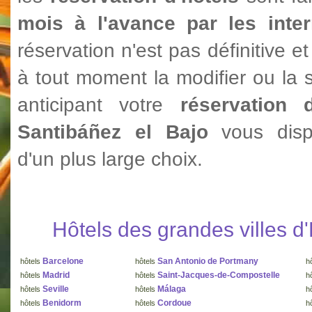
mois à l'avance par les inte
réservation n'est pas définitive 
à tout moment la modifier ou la 
anticipant votre
réservation 
Santibáñez el Bajo
vous disp
d'un plus large choix.
Hôtels des grandes villes 
Barcelone
San Antonio de Portmany
hôtels
hôtels
h
Madrid
Saint-Jacques-de-Compostelle
hôtels
hôtels
h
Seville
Málaga
hôtels
hôtels
h
Benidorm
Cordoue
hôtels
hôtels
h