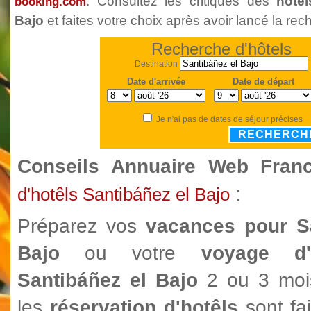
. Consultez les critiques des
hôtel
booking.com
Bajo
et faites votre choix après avoir lancé la re
Recherche d'hôtels
Destination
Date d'arrivée
Date de départ
Je n'ai pas de dates de séjour précises
RECHERCH
Conseils Annuaire Web Fra
:
d'hotêls Santibáñez el Bajo
Préparez vos
vacances pour S
Bajo
ou votre
voyage d'
Santibáñez el Bajo
2 ou 3 moi
les
réservation d'hotêls
sont fa