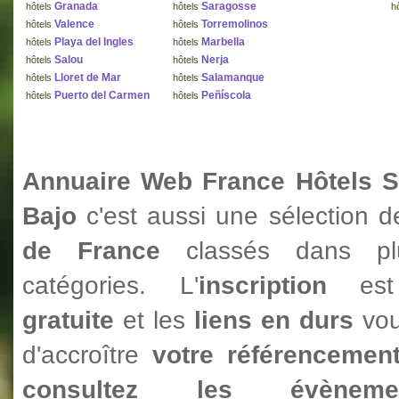
Granada
Saragosse
hôtels
hôtels
h
Valence
Torremolinos
hôtels
hôtels
Playa del Ingles
Marbella
hôtels
hôtels
Salou
Nerja
hôtels
hôtels
Lloret de Mar
Salamanque
hôtels
hôtels
Puerto del Carmen
Peñíscola
hôtels
hôtels
Annuaire Web France Hôtels S
Bajo
c'est aussi une sélection 
de France
classés dans 
catégories. L'
inscription
est 
gratuite
et les
liens en durs
vo
d'accroître
votre référencemen
consultez les évèneme