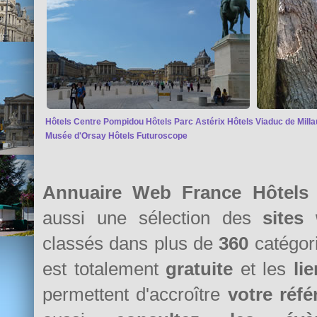
Hôtels Centre Pompidou
Hôtels Parc Astérix
Hôtels Viaduc de Milla
Musée d'Orsay
Hôtels Futuroscope
Annuaire Web France Hôtels
aussi une sélection des
sites
classés dans plus de
360
catégori
est totalement
gratuite
et les
li
permettent d'accroître
votre réf