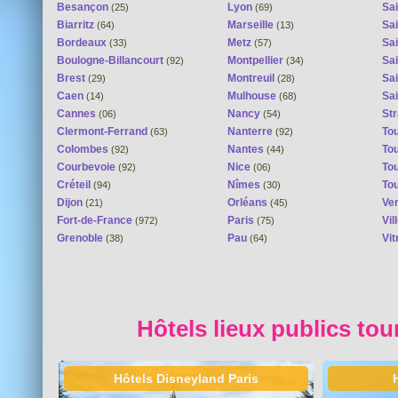
Besançon
Lyon
Sai
(25)
(69)
Biarritz
Marseille
Sai
(64)
(13)
Bordeaux
Metz
Sa
(33)
(57)
Boulogne-Billancourt
Montpellier
Sa
(92)
(34)
Brest
Montreuil
Sa
(29)
(28)
Caen
Mulhouse
Sai
(14)
(68)
Cannes
Nancy
St
(06)
(54)
Clermont-Ferrand
Nanterre
To
(63)
(92)
Colombes
Nantes
To
(92)
(44)
Courbevoie
Nice
To
(92)
(06)
Créteil
Nîmes
To
(94)
(30)
Dijon
Orléans
Ver
(21)
(45)
Fort-de-France
Paris
Vi
(972)
(75)
Grenoble
Pau
Vit
(38)
(64)
Hôtels lieux publics tou
Hôtels Disneyland Paris