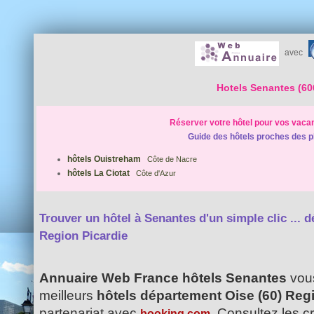
avec
Hotels Senantes (60
Réserver votre hôtel pour vos vaca
Guide des hôtels proches des p
hôtels Ouistreham
Côte de Nacre
hôtels La Ciotat
Côte d'Azur
Trouver un hôtel à Senantes d'un simple clic ...
d
Region Picardie
Annuaire Web France hôtels Senantes
vous
meilleurs
hôtels département Oise (60) Reg
partenariat avec
. Consultez les c
booking.com