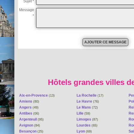
Sujet *
Message
*
Hôtels grandes villes d
Aix-en-Provence
La Rochelle
Pe
(13)
(17)
Amiens
Le Havre
Poi
(80)
(76)
Angers
Le Mans
Re
(49)
(72)
Antibes
Lille
Re
(06)
(59)
Argenteuil
Limoges
Ro
(95)
(87)
Avignon
Lourdes
Ro
(84)
(65)
Besançon
Lyon
Sai
(25)
(69)