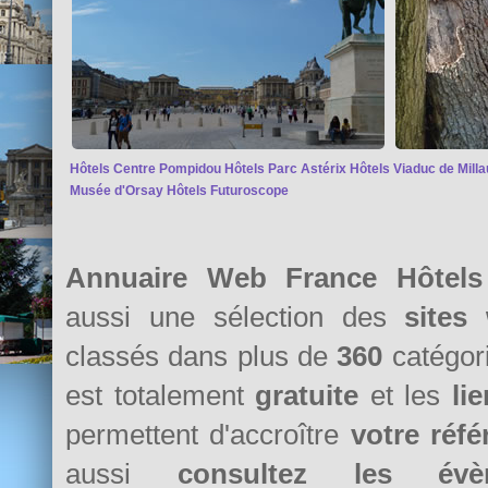
Hôtels Centre Pompidou
Hôtels Parc Astérix
Hôtels Viaduc de Milla
Musée d'Orsay
Hôtels Futuroscope
Annuaire Web France Hôtels
aussi une sélection des
sites
classés dans plus de
360
catégori
est totalement
gratuite
et les
li
permettent d'accroître
votre réf
aussi
consultez les évè