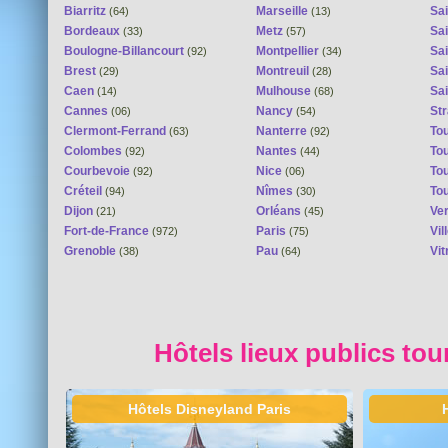
Biarritz
Marseille
Sai
(64)
(13)
Bordeaux
Metz
Sa
(33)
(57)
Boulogne-Billancourt
Montpellier
Sa
(92)
(34)
Brest
Montreuil
Sa
(29)
(28)
Caen
Mulhouse
Sai
(14)
(68)
Cannes
Nancy
St
(06)
(54)
Clermont-Ferrand
Nanterre
To
(63)
(92)
Colombes
Nantes
To
(92)
(44)
Courbevoie
Nice
To
(92)
(06)
Créteil
Nîmes
To
(94)
(30)
Dijon
Orléans
Ver
(21)
(45)
Fort-de-France
Paris
Vi
(972)
(75)
Grenoble
Pau
Vit
(38)
(64)
Hôtels lieux publics tou
Hôtels Disneyland Paris