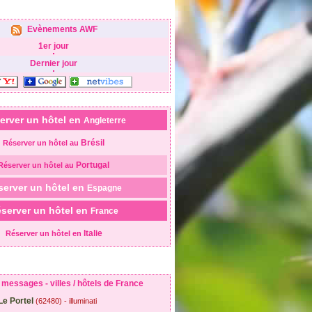
Evènements AWF
1er jour
Dernier jour
erver un hôtel en
Angleterre
Brésil
Réserver un hôtel au
Portugal
Réserver un hôtel au
server un hôtel en
Espagne
server un hôtel en
France
Italie
Réserver un hôtel en
messages - villes / hôtels de France
Le Portel
(62480) - illuminati