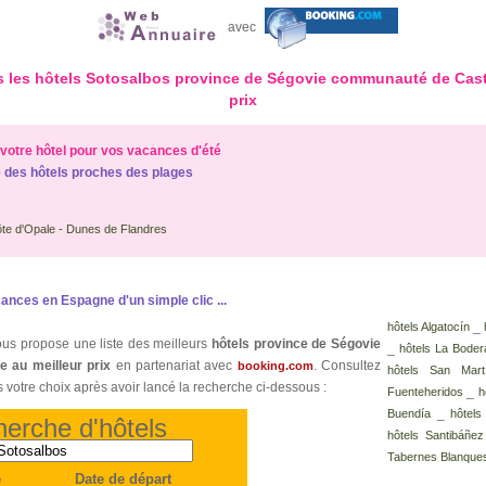
avec
us les hôtels Sotosalbos province de Ségovie communauté de Casti
prix
votre hôtel pour vos vacances d'été
 des hôtels proches des plages
te d'Opale - Dunes de Flandres
ances en Espagne d'un simple clic ...
_
hôtels Algatocín
us propose une liste des meilleurs
hôtels province de Ségovie
_
hôtels La Boder
e au meilleur prix
en partenariat avec
. Consultez
booking.com
hôtels San Mar
es votre choix après avoir lancé la recherche ci-dessous :
_
Fuenteheridos
h
_
Buendía
hôtel
erche d'hôtels
hôtels Santibáñe
Tabernes Blanque
e
Date de départ