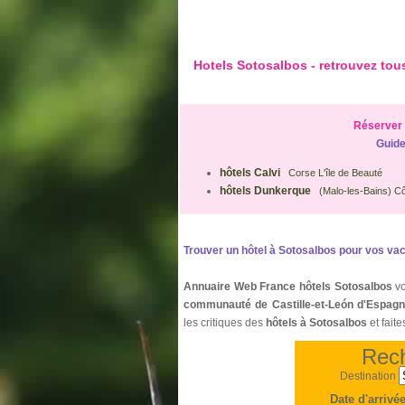
Hotels Sotosalbos - retrouvez to
Réserver 
Guide
hôtels Calvi
Corse L'île de Beauté
hôtels Dunkerque
(Malo-les-Bains) Cô
Trouver un hôtel à Sotosalbos pour vos vac
Annuaire Web France hôtels Sotosalbos
vo
communauté de Castille-et-León d'Espagn
les critiques des
hôtels à Sotosalbos
et fait
Rech
Destination
Date d'arrivé