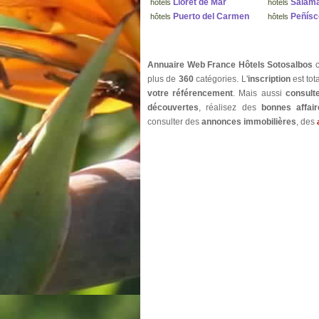
Lloret de Mar
Salam
hôtels
hôtels
Puerto del Carmen
Peñísc
hôtels
hôtels
Annuaire Web France Hôtels Sotosalbos
c
plus de
360
catégories. L'
inscription
est to
votre référencement
. Mais aussi
consult
découvertes
, réalisez des
bonnes affair
consulter des
annonces immobilières
, des