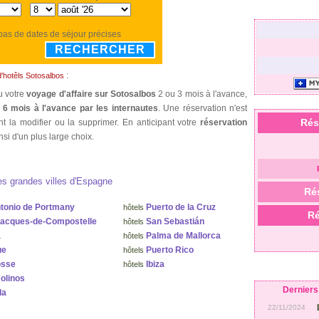
 pas de dates de séjour précises
RECHERCHER
:
d'hotêls Sotosalbos
u votre
voyage d'affaire sur Sotosalbos
2 ou 3 mois à l'avance,
à
6 mois à l'avance par les internautes
. Une réservation n'est
Rés
t la modifier ou la supprimer. En anticipant votre
réservation
si d'un plus large choix.
es grandes villes d'Espagne
Ré
tonio de Portmany
Puerto de la Cruz
hôtels
Ré
Jacques-de-Compostelle
San Sebastián
hôtels
a
Palma de Mallorca
hôtels
ue
Puerto Rico
hôtels
osse
Ibiza
hôtels
olinos
Derniers 
la
22/11/2024