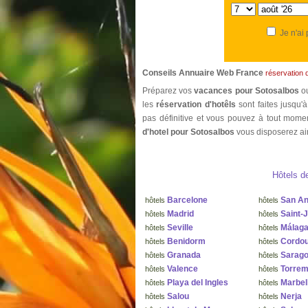
Je n'ai
Conseils Annuaire Web France
réservation 
Préparez vos
vacances pour Sotosalbos
o
les
réservation d'hotêls
sont faites jusqu'
pas définitive et vous pouvez à tout momen
d'hotel pour Sotosalbos
vous disposerez ain
Hôtels d
Barcelone
San An
hôtels
hôtels
Madrid
Saint-
hôtels
hôtels
Seville
Málag
hôtels
hôtels
Benidorm
Cordo
hôtels
hôtels
Granada
Sarag
hôtels
hôtels
Valence
Torrem
hôtels
hôtels
Playa del Ingles
Marbel
hôtels
hôtels
Salou
Nerja
hôtels
hôtels