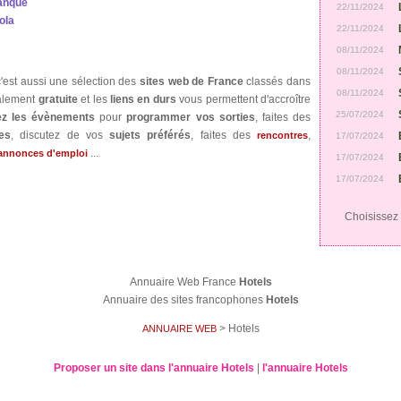
anque
22/11/2024
ola
22/11/2024
08/11/2024
08/11/2024
'est aussi une sélection des
sites web de France
classés dans
08/11/2024
talement
gratuite
et les
liens en durs
vous permettent d'accroître
25/07/2024
ez les évènements
pour
programmer vos sorties
, faites des
es
, discutez de vos
sujets préférés
, faites des
,
rencontres
17/07/2024
...
annonces d'emploi
17/07/2024
17/07/2024
Choisissez v
Annuaire Web France
Hotels
Annuaire des sites francophones
Hotels
> Hotels
ANNUAIRE WEB
Proposer un site dans l'annuaire Hotels
|
l'annuaire Hotels