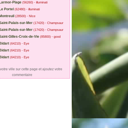
Larmor-Plage
(56260) - illuminati
Le Portel
(62480) - illuminati
Montreuil
(28500) - NIce
Saint-Palais-sur-Mer
(17420) - Champsaur
Saint-Palais-sur-Mer
(17420) - Champsaur
Saint-Gilles-Croix-de-Vie
(85800) - good
Bidart
(64210) - Eye
Bidart
(64210) - Eye
Bidart
(64210) - Eye
otre ville sur cette page et ajoutez votre
commentaire