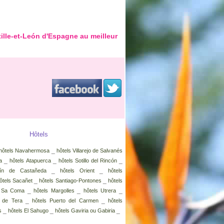
lle-et-León d'Espagne au meilleur
Hôtels
_
hôtels Navahermosa
hôtels Villarejo de Salvanés
_
_
_
a
hôtels Atapuerca
hôtels Sotillo del Rincón
_
_
tín de Castañeda
hôtels Orient
hôtels
_
_
ôtels Sacañet
hôtels Santiago-Pontones
hôtels
_
_
_
s Sa Coma
hôtels Margolles
hôtels Utrera
_
_
z de Tera
hôtels Puerto del Carmen
hôtels
_
_
_
s
hôtels El Sahugo
hôtels Gaviria ou Gabiria